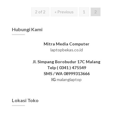
2 of 2
« Previous
1
2
Hubungi Kami
Mitra Media Computer
laptopbekas.co.id
Jl. Simpang Borobudur 17C Malang
Telp ( 0341 ) 475549
SMS / WA 08999313666
IG
malanglaptop
Lokasi Toko