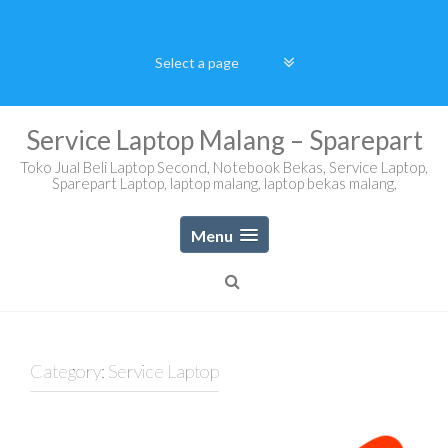
Skip
to
content
Service Laptop Malang – Sparepart
Toko Jual Beli Laptop Second, Notebook Bekas, Service Laptop,
Sparepart Laptop, laptop malang, laptop bekas malang,
Menu
Category:
Service Laptop