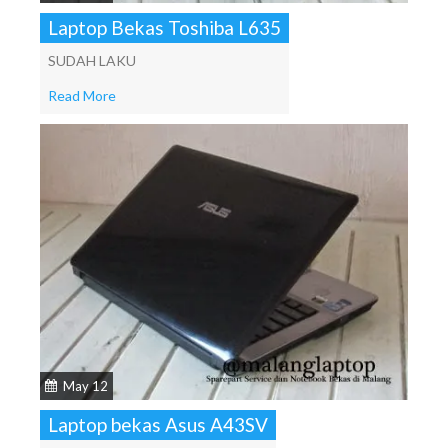
Laptop Bekas Toshiba L635
SUDAH LAKU
Read More
May 12
Laptop bekas Asus A43SV