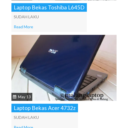
Laptop Bekas Toshiba L645D
SUDAH LAKU
Read More
May 13
Laptop Bekas Acer 4732z
SUDAH LAKU
Read More