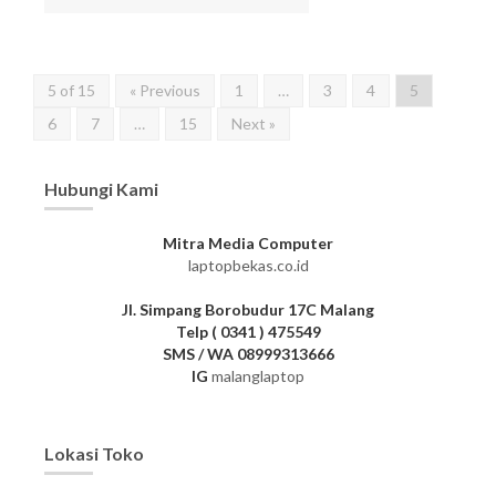
5 of 15
« Previous
1
…
3
4
5
6
7
…
15
Next »
Hubungi Kami
Mitra Media Computer
laptopbekas.co.id
Jl. Simpang Borobudur 17C Malang
Telp ( 0341 ) 475549
SMS / WA 08999313666
IG
malanglaptop
Lokasi Toko