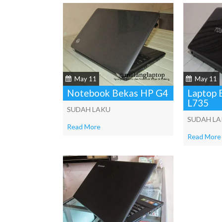
May 11
May 11
Notebook Bekas HP G4
Laptop 
L735
SUDAH LAKU
SUDAH L
Read More
Read More