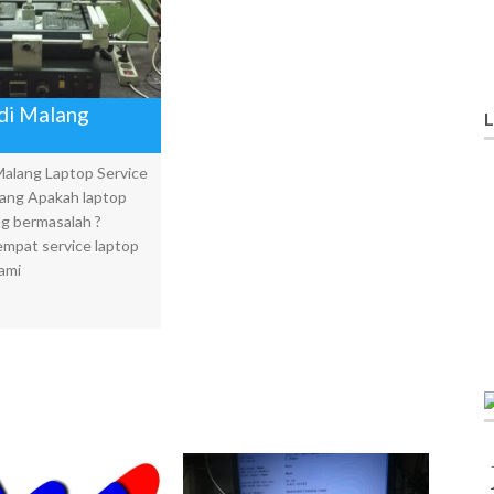
 di Malang
L
 Malang Laptop Service
ang Apakah laptop
g bermasalah ?
empat service laptop
kami