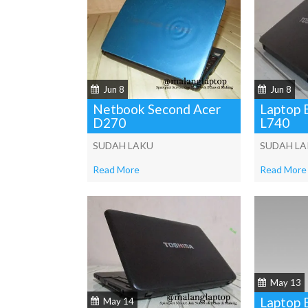
Jun 8
Jun 8
Netbook Second Acer
Laptop 
D270
L740
SUDAH LAKU
SUDAH L
Read More
Read More
May 13
Laptop 
May 14