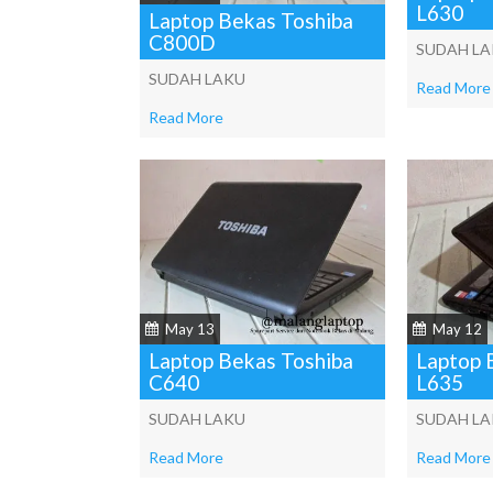
L630
Laptop Bekas Toshiba
C800D
SUDAH L
SUDAH LAKU
Read More
Read More
May 13
May 12
Laptop Bekas Toshiba
Laptop 
C640
L635
SUDAH LAKU
SUDAH L
Read More
Read More