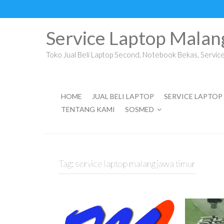
Skip
to
content
Service Laptop Malan
Toko Jual Beli Laptop Second, Notebook Bekas, Service 
HOME
JUAL BELI LAPTOP
SERVICE LAPTOP
TENTANG KAMI
SOSMED
Tag:
service laptop malang jawa timur