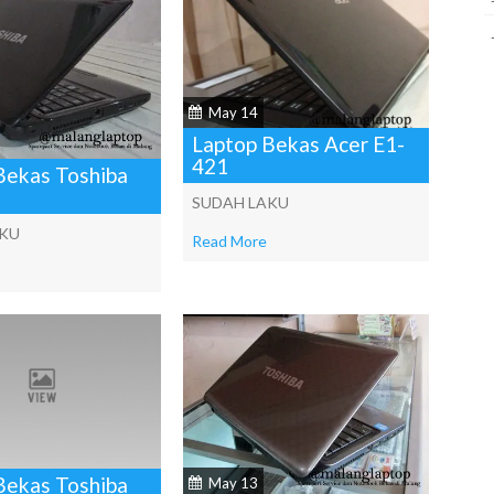
May 14
Laptop Bekas Acer E1-
421
Bekas Toshiba
SUDAH LAKU
AKU
Read More
Bekas Toshiba
May 13