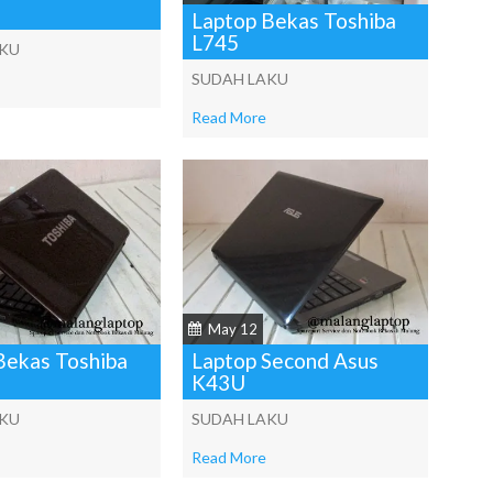
Laptop Bekas Toshiba
L745
AKU
SUDAH LAKU
Read More
May 12
Bekas Toshiba
Laptop Second Asus
K43U
AKU
SUDAH LAKU
Read More