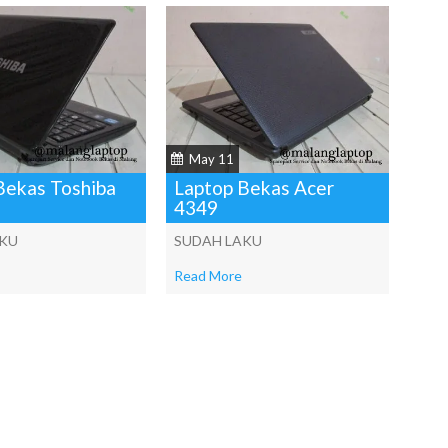
May 11
Bekas Toshiba
Laptop Bekas Acer
4349
AKU
SUDAH LAKU
Read More