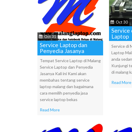
Oct 30
Service
Laptop
Oct 31
Service Laptop dan
Service di
Penyedia Jasanya
Laptop Mal
anda sedan
Tempat Service Laptop di Malang
Kunjungi t
Service Laptop dan Penyedia
di malang 
Jasanya Kali ini Kami akan
membahas tentang service
Read More
laptop malang dan bagaimana
cara memilih penyedia jasa
service laptop bekas
Read More