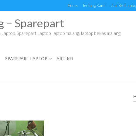
Home
Tentang Kami
Jual Beli Lapto
g – Sparepart
Laptop, Sparepart Laptop, laptop malang, laptop bekas malang,
SPAREPART LAPTOP
ARTIKEL
H