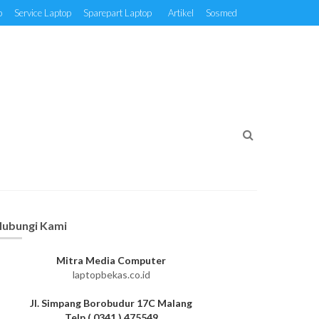
p
Service Laptop
Sparepart Laptop
Artikel
Sosmed
ubungi Kami
Mitra Media Computer
laptopbekas.co.id
Jl. Simpang Borobudur 17C Malang
Telp ( 0341 ) 475549