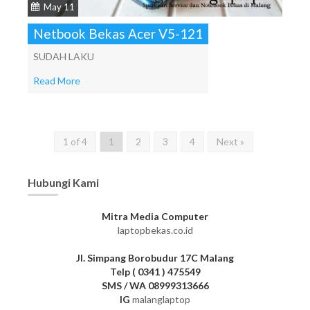
May 11
Netbook Bekas Acer V5-121
SUDAH LAKU
Read More
1 of 4
1
2
3
4
Next »
Hubungi Kami
Mitra Media Computer
laptopbekas.co.id
Jl. Simpang Borobudur 17C Malang
Telp ( 0341 ) 475549
SMS / WA 08999313666
IG
malanglaptop