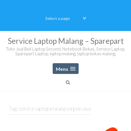
Skip
to
content
Service Laptop Malang – Sparepart
Toko Jual Beli Laptop Second, Notebook Bekas, Service Laptop,
Sparepart Laptop, laptop malang, laptop bekas malang,
Menu
Tag:
service laptop malang terpercaya