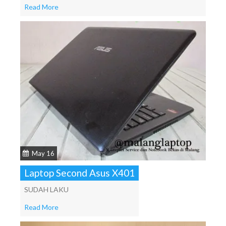
Read More
May 16
Laptop Second Asus X401
SUDAH LAKU
Read More