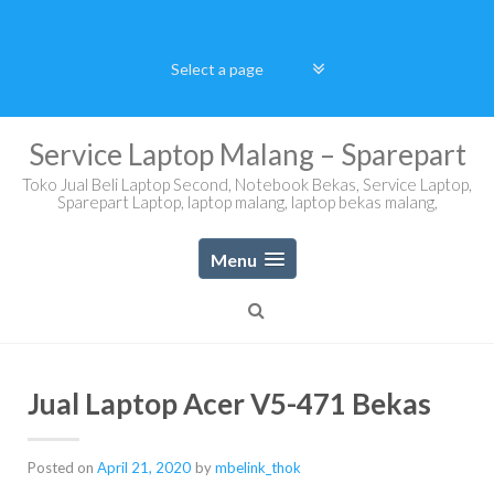
Skip
to
content
Service Laptop Malang – Sparepart
Toko Jual Beli Laptop Second, Notebook Bekas, Service Laptop,
Sparepart Laptop, laptop malang, laptop bekas malang,
Menu
Jual Laptop Acer V5-471 Bekas
Posted on
April 21, 2020
by
mbelink_thok