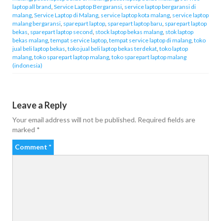
laptop all brand
,
Service Laptop Bergaransi
,
service laptop bergaransi di
malang
,
Service Laptop di Malang
,
service laptop kota malang
,
service laptop
malang bergaransi
,
sparepart laptop
,
sparepart laptop baru
,
sparepart laptop
bekas
,
sparepart laptop second
,
stock laptop bekas malang
,
stok laptop
bekas malang
,
tempat service laptop
,
tempat service laptop di malang
,
toko
jual beli laptop bekas
,
toko jual beli laptop bekas terdekat
,
toko laptop
malang
,
toko sparepart laptop malang
,
toko sparepart laptop malang
(indonesia)
Leave a Reply
Your email address will not be published.
Required fields are
marked
*
Comment
*