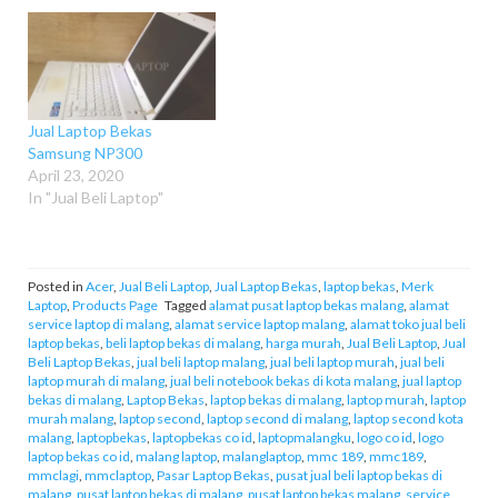
Jual Laptop Bekas
Samsung NP300
April 23, 2020
In "Jual Beli Laptop"
Posted in
Acer
,
Jual Beli Laptop
,
Jual Laptop Bekas
,
laptop bekas
,
Merk
Laptop
,
Products Page
Tagged
alamat pusat laptop bekas malang
,
alamat
service laptop di malang
,
alamat service laptop malang
,
alamat toko jual beli
laptop bekas
,
beli laptop bekas di malang
,
harga murah
,
Jual Beli Laptop
,
Jual
Beli Laptop Bekas
,
jual beli laptop malang
,
jual beli laptop murah
,
jual beli
laptop murah di malang
,
jual beli notebook bekas di kota malang
,
jual laptop
bekas di malang
,
Laptop Bekas
,
laptop bekas di malang
,
laptop murah
,
laptop
murah malang
,
laptop second
,
laptop second di malang
,
laptop second kota
malang
,
laptopbekas
,
laptopbekas co id
,
laptopmalangku
,
logo co id
,
logo
laptop bekas co id
,
malang laptop
,
malanglaptop
,
mmc 189
,
mmc189
,
mmclagi
,
mmclaptop
,
Pasar Laptop Bekas
,
pusat jual beli laptop bekas di
malang
,
pusat laptop bekas di malang
,
pusat laptop bekas malang
,
service