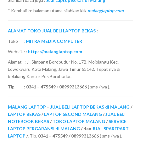
Silahkan baca juga :
Jual Laptop Bekas di Malang
* Kembali ke halaman utama silahkan klik
malanglaptop.com
ALAMAT TOKO JUAL BELI LAPTOP BEKAS
:
Toko :
MITRA MEDIA COMPUTER
Website :
https://malanglaptop.com
Alamat : Jl. Simpang Borobudur No. 17B, Mojolangu Kec.
Lowokwaru Kota Malang, Jawa Timur 65142. Tepat nya di
belakang Kantor Pos Borobudur.
Tlp. :
0341 – 475549
/
08999313666
( sms / wa )
.
MALANG LAPTOP
–
JUAL BELI LAPTOP BEKAS di MALANG
/
LAPTOP BEKAS
/
LAPTOP SECOND MALANG
/
JUAL BELI
NOTEBOOK BEKAS
/
TOKO LAPTOP MALANG
/
SERVICE
LAPTOP BERGARANSI di MALANG
/ dan
JUAL SPAREPART
LAPTOP
/.
Tlp
. 0341 – 475549 / 08999313666
( sms / wa )
.