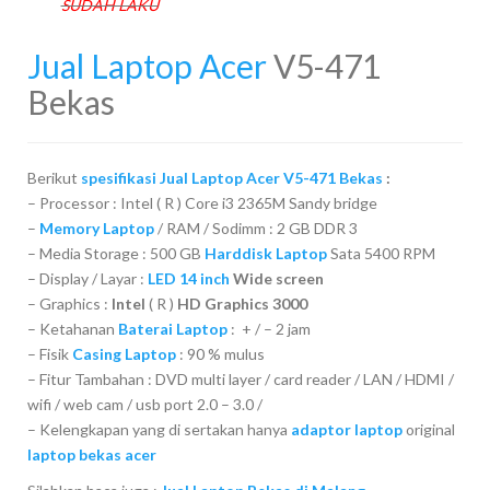
SUDAH LAKU
Jual Laptop Acer
V5-471
Bekas
Berikut
spesifikasi Jual Laptop Acer V5-471 Bekas
:
– Processor : Intel ( R ) Core i3 2365M Sandy bridge
–
Memory Laptop
/ RAM / Sodimm : 2 GB DDR 3
– Media Storage : 500 GB
Harddisk Laptop
Sata 5400 RPM
– Display / Layar :
LED 14 inch
Wide screen
– Graphics :
Intel
( R )
HD Graphics 3000
– Ketahanan
Baterai Laptop
: + / – 2 jam
– Fisik
Casing Laptop
: 90 % mulus
– Fitur Tambahan : DVD multi layer / card reader / LAN / HDMI /
wifi / web cam / usb port 2.0 – 3.0 /
– Kelengkapan yang di sertakan hanya
adaptor laptop
original
laptop bekas acer