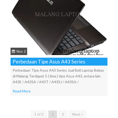
Nov 2
Perbedaan Tipe Asus A43 Series
Perbedaan Tipe Asus A43 Series Jual Beli Laptop Bekas
di Malang Terdapat 5 ( lima ) tipe Asus A43, antara lain
A43E / A43SA / A43T / A43SJ / A43SA /
Read More
1 of 2
1
2
Next »