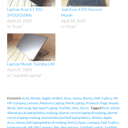
Laptop Acer E1 432-
Jual Acer 4755 Second
29552G50Mn
Murah
April 24, 2020
April 18, 2020
In "Acer"
In "Acer"
Laptop Murah Toshiba L40
April 29, 2020
In "Jual Beli Laptop"
Posted in
Acer
,
ANote
,
Apple
,
Artikel
,
Asus
,
Axioo
,
BenQ
,
Dell
,
Fujitsu
,
HP
,
HP-Compaq
,
Lenovo
,
Memory Laptop
,
Merk Laptop
,
Products Page
,
Ready
Stock
,
Samsung
,
Sparepart Laptop
,
Toshiba
,
Vaio
,
Zyrex
Tagged
Acer
,
advan
,
alamat pusat laptop bekas malang
,
alamat service laptop di malang
,
alamat
service laptop malang
,
alamat toko jual beli laptop bekas
,
ANote
,
Apple
,
Asus
,
Axioo
,
beli laptop bekas di malang
,
BenQ
,
byon
,
compaq
,
Dell
,
Fujitsu
,
harga murah
,
HP
,
HP-Compaq
,
ibm
,
ibm-lenovo
,
Jual Beli Laptop
,
Jual Beli