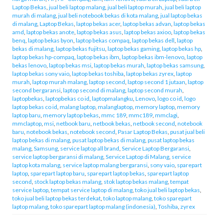
Laptop Bekas
,
jual beli laptop malang
,
jual beli laptop murah
,
jual beli laptop
murah di malang
,
jual beli notebook bekas di kota malang
,
jual laptop bekas
di malang
,
Laptop Bekas
,
laptop bekas acer
,
laptop bekas advan
,
laptop bekas
amd
,
laptop bekas anote
,
laptop bekas asus
,
laptop bekas axioo
,
laptop bekas
benq
,
laptop bekas byon
,
laptop bekas compaq
,
laptop bekas dell
,
laptop
bekas di malang
,
laptop bekas fujitsu
,
laptop bekas gaming
,
laptop bekas hp
,
laptop bekas hp-compaq
,
laptop bekas ibm
,
laptop bekas ibm-lenovo
,
laptop
bekas lenovo
,
laptop bekas msi
,
laptop bekas murah
,
laptop bekas samsung
,
laptop bekas sony vaio
,
laptop bekas toshiba
,
laptop bekas zyrex
,
laptop
murah
,
laptop murah malang
,
laptop second
,
laptop second 1 jutaan
,
laptop
second bergaransi
,
laptop second di malang
,
laptop second murah
,
laptopbekas
,
laptopbekas co id
,
laptopmalangku
,
Lenovo
,
logo co id
,
logo
laptop bekas co id
,
malang laptop
,
malanglaptop
,
memory laptop
,
memory
laptop baru
,
memory laptop bekas
,
mmc 189
,
mmc189
,
mmclagi
,
mmclaptop
,
msi
,
netbook baru
,
netbook bekas
,
netbook second
,
notebook
baru
,
notebook bekas
,
notebook second
,
Pasar Laptop Bekas
,
pusat jual beli
laptop bekas di malang
,
pusat laptop bekas di malang
,
pusat laptop bekas
malang
,
Samsung
,
service laptop all brand
,
Service Laptop Bergaransi
,
service laptop bergaransi di malang
,
Service Laptop di Malang
,
service
laptop kota malang
,
service laptop malang bergaransi
,
sony vaio
,
sparepart
laptop
,
sparepart laptop baru
,
sparepart laptop bekas
,
sparepart laptop
second
,
stock laptop bekas malang
,
stok laptop bekas malang
,
tempat
service laptop
,
tempat service laptop di malang
,
toko jual beli laptop bekas
,
toko jual beli laptop bekas terdekat
,
toko laptop malang
,
toko sparepart
laptop malang
,
toko sparepart laptop malang (indonesia)
,
Toshiba
,
zyrex