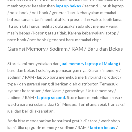
membongkar keseluruhan
laptop bekas
/ second. Untuk laptop
/ note book / net book / generasi baru kebanyakan memakai
baterai tanam. Jadi membutuhkan proses dan waktu lebih lama.
Itu pun kita harus melihat dulu apakah ada slot memory yang
masih bebas / kosong atau tidak. Karena kebanyakan laptop /
note book / net book / generasi baru memakai chips.
Garansi Memory / Sodimm / RAM / Baru dan Bekas
:
Store kami menyediakan dan
jual memory laptop di Malang
(
baru dan bekas ) sekaligus pemasangan nya. Garansi memory /
sodimm / RAM / laptop baru mengikuti merk / brand / product /
type / dan garansi yang di berikan oleh distributor. Termasuk
syarat / ketentuan / dan klaim / garansinya. Untuk memory /
sodimm / RAM /
laptop second
. Store kami memberikan masa /
waktu garansi selama dua ( 2 ) Minggu. Terhitung sejak transaksi
jual dan beli di laksanakan.
Anda bisa mendapatkan konsultasi gratis di store / work shop
kami. Jika up grade memory / sodimm / RAM /
laptop bekas
/