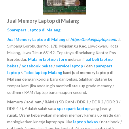
Jual Memory Laptop di Malang
Sparepart Laptop di Malang
Jual Memory Laptop di Malang
di
https://malanglaptop.com
. Jl.
Simpang Borobudur No. 17B, Mojolangu Kec. Lowokwaru Kota
Malang, Jawa Timur 65142. Tepatnya di belakang Kantor Pos
Borobudur.
Malang laptop store
melayani
jual beli laptop
bekas
/
notebook bekas
/
service laptop
/ dan
sparepart
laptop
/.
Toko laptop Malang
kami
jual memory laptop di
Malang
dengan kondisi baru dan bekas. Silahkan datang ke
tempat kami jika anda ingin membeli atau up grade memory /
sodimm / RAM / laptop baru maupun second.
Memory / sodimm / RAM /
( SD RAM / DDR 1 / DDR 2 / DDR 3 /
DDR 4 / ). Adalah salah satu
sparepart laptop
yang jarang
rusak. Orang kebanyakan membeli memory karena up grade dan
meningkatkan kinerja laptopnya. Jika
laptop bekas
/ note book /
net book / mengalami booting lambat. Atau pada suatu ketika