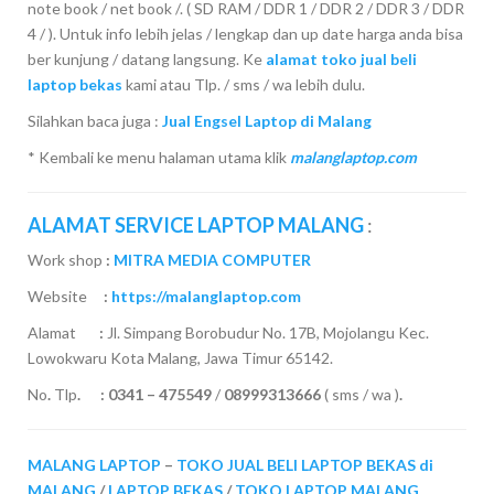
note book / net book /. ( SD RAM / DDR 1 / DDR 2 / DDR 3 / DDR
4 / ). Untuk info lebih jelas / lengkap dan up date harga anda bisa
ber kunjung / datang langsung. Ke
alamat toko jual beli
laptop bekas
kami atau Tlp. / sms / wa lebih dulu.
Silahkan baca juga :
Jual Engsel Laptop di Malang
* Kembali ke menu halaman utama klik
malanglaptop.com
ALAMAT SERVICE LAPTOP MALANG
:
Work shop
:
MITRA MEDIA COMPUTER
Website
:
https://malanglaptop.com
Alamat
:
Jl. Simpang Borobudur No. 17B, Mojolangu Kec.
Lowokwaru Kota Malang, Jawa Timur 65142.
No
.
Tlp
.
:
0341 – 475549
/
08999313666
( sms / wa )
.
MALANG LAPTOP
–
TOKO JUAL BELI LAPTOP BEKAS di
MALANG
/
LAPTOP BEKAS
/
TOKO LAPTOP MALANG