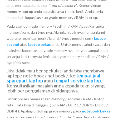
anda mendapatkan pesan “
out of memory
”. Kemungkinan
memory laptop
anda kapasitasnya terlalu kecil. Anda perlu
menambah kapasitas / up grade
memory / RAM laptop.
Pada saat up grade memory / sodimm / RAM / pastikan anda
mengerti jenis dan type nya. Alangkah baik nya mengunjungi
web site resmi dari merk / brand / type / model / seri /
laptop
second
atau
laptop bekas
anda. Untuk mengetahui syarat dan
maksimal kapasitas up grade memory nya. Jangan sampai sudah
terlanjur beli ternyata jenis dan type memory / sodimm / RAM /
nya tidak sama.
Jika tidak mau ber spekulasi anda bisa membawa
laptop / note book / net book /. Ke
tempat jual
sparepart laptop
atau
tempat service laptop
.
Konsultasikan masalah anda kepada teknisi yang
lebih ber pengalaman di bidang nya.
Untuk proses pemasangan memory / sodimm / RAM / laptop
rata – rata bisa di tunggui. ( SD RAM / DDR 1 / DDR 2 / DDR 3 /
DDR 4 ). Apalagi untuk up grade memory pada
notebook bekas
atau laptop seri / type / product / model / lama. Anda tidak perlu