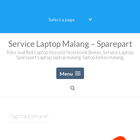
Skip
to
content
Service Laptop Malang – Sparepart
Toko Jual Beli Laptop Second, Notebook Bekas, Service Laptop,
Sparepart Laptop, laptop malang, laptop bekas malang,
Menu
Tag:
harga murah