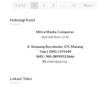
1 of 15
1
2
3
…
15
Next »
Hubungi Kami
Mitra Media Computer
laptopbekas.co.id
Jl. Simpang Borobudur 17C Malang
Telp ( 0341 ) 475549
SMS / WA 08999313666
IG
malanglaptop
Lokasi Toko