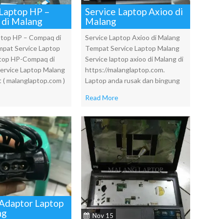
 Laptop HP –
Service Laptop Axioo di
di Malang
Malang
ptop HP – Compaq di
Service Laptop Axioo di Malang
pat Service Laptop
Tempat Service Laptop Malang
ptop HP-Compaq di
Service laptop axioo di Malang di
Service Laptop Malang
https://malanglaptop.com.
t ( malanglaptop.com )
Laptop anda rusak dan bingung
Read More
 Adaptor Laptop
ng
Nov 15