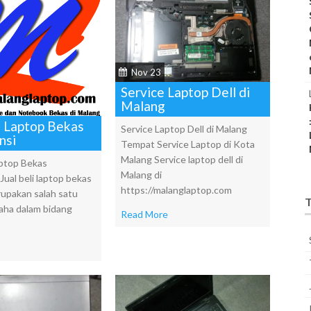
Nov 23
Service Laptop Dell di
Malang
i Laptop Bekas
Service Laptop Dell di Malang
nsi
Tempat Service Laptop di Kota
Malang Service laptop dell di
aptop Bekas
Malang di
Jual beli laptop bekas
https://malanglaptop.com
upakan salah satu
T
ha dalam bidang
Read More