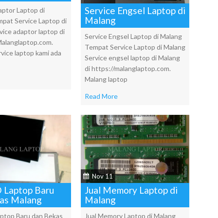
Service Engsel Laptop di
aptor Laptop di
Malang
pat Service Laptop di
vice adaptor laptop di
Service Engsel Laptop di Malang
Malanglaptop.com.
Tempat Service Laptop di Malang
vice laptop kami ada
Service engsel laptop di Malang
di https://malanglaptop.com.
Malang laptop
Read More
Nov 11
D Laptop Baru
Jual Memory Laptop di
as Malang
Malang
aptop Baru dan Bekas
Jual Memory Laptop di Malang