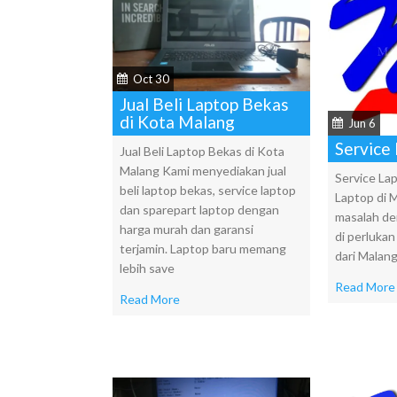
Oct 30
Jual Beli Laptop Bekas
di Kota Malang
Jun 6
Service
Jual Beli Laptop Bekas di Kota
Malang Kami menyediakan jual
Service La
beli laptop bekas, service laptop
Laptop di 
dan sparepart laptop dengan
masalah de
harga murah dan garansi
di perlukan
terjamin. Laptop baru memang
dari Malan
lebih save
Read More
Read More