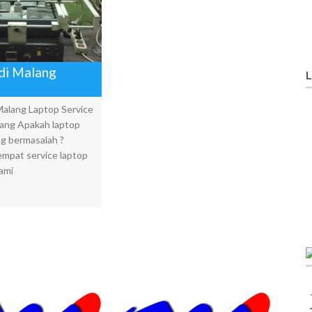
 di Malang
L
 Malang Laptop Service
ang Apakah laptop
g bermasalah ?
empat service laptop
kami