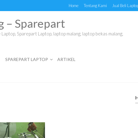
Home
Tentang Kami
Jual Beli Lapto
g – Sparepart
Laptop, Sparepart Laptop, laptop malang, laptop bekas malang,
SPAREPART LAPTOP
ARTIKEL
H