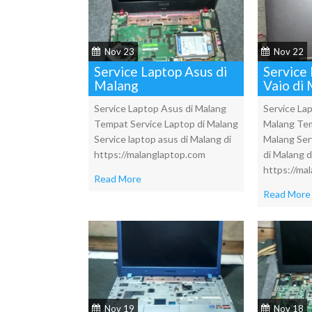
Nov 23
Nov 22
Service Laptop Asus di
Service
Malang
Vaio di
Service Laptop Asus di Malang
Service Lap
Tempat Service Laptop di Malang
Malang Tem
Service laptop asus di Malang di
Malang Ser
https://malanglaptop.com
di Malang d
https://ma
Read More
Read More
Nov 19
Nov 18