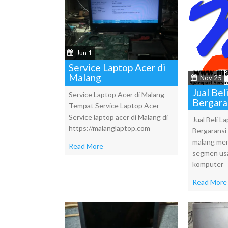
Jun 1
Service Laptop Acer di
Malang
Nov 25
Jual Bel
Service Laptop Acer di Malang
Bergara
Tempat Service Laptop Acer
Service laptop acer di Malang di
Jual Beli L
https://malanglaptop.com
Bergaransi 
malang mer
Read More
segmen usa
komputer
Read More