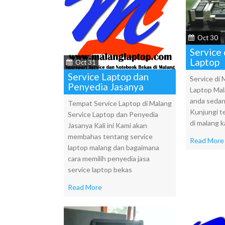
Oct 30
Service
Laptop
Oct 31
Service Laptop dan
Service di
Penyedia Jasanya
Laptop Mal
anda sedan
Tempat Service Laptop di Malang
Kunjungi t
Service Laptop dan Penyedia
di malang 
Jasanya Kali ini Kami akan
membahas tentang service
Read More
laptop malang dan bagaimana
cara memilih penyedia jasa
service laptop bekas
Read More