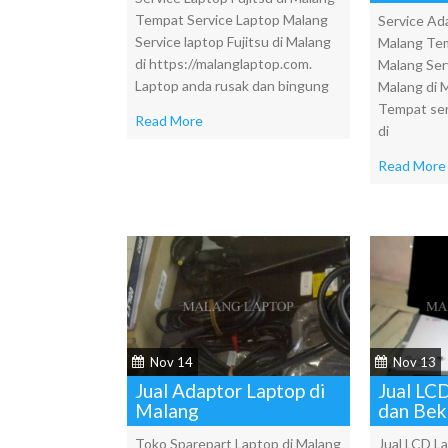
Tempat Service Laptop Malang
Service Ad
Service laptop Fujitsu di Malang
Malang Tem
di https://malanglaptop.com.
Malang Ser
Laptop anda rusak dan bingung
Malang di 
Tempat ser
Read More
di
Read More
Nov 14
Nov 13
Jual Adaptor Laptop di
Jual LC
Malang
dan Bek
Toko Sparepart Laptop di Malang
Jual LCD L