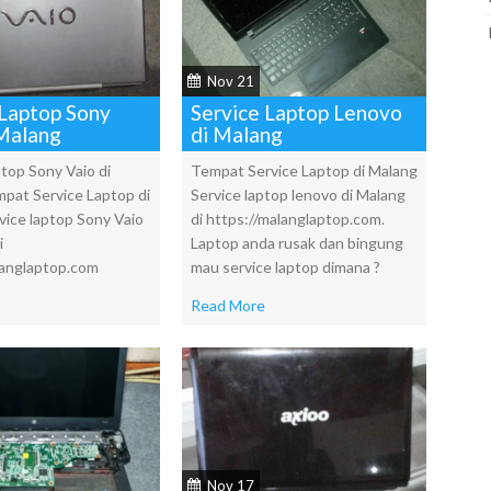
Nov 21
 Laptop Sony
Service Laptop Lenovo
 Malang
di Malang
top Sony Vaio di
Tempat Service Laptop di Malang
pat Service Laptop di
Service laptop lenovo di Malang
vice laptop Sony Vaio
di https://malanglaptop.com.
i
Laptop anda rusak dan bingung
langlaptop.com
mau service laptop dimana ?
Read More
Nov 17