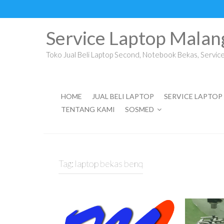
Skip
to
content
Service Laptop Malan
Toko Jual Beli Laptop Second, Notebook Bekas, Service 
HOME
JUAL BELI LAPTOP
SERVICE LAPTOP
TENTANG KAMI
SOSMED
Tag:
laptop bekas benq