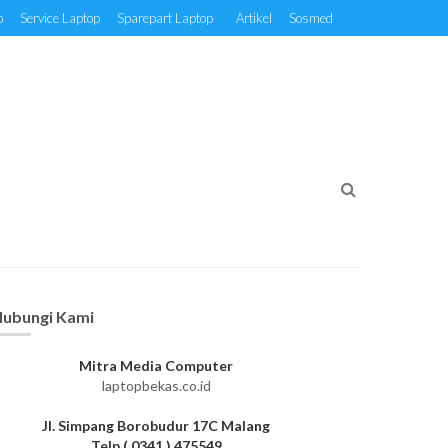
p
Service Laptop
Sparepart Laptop
Artikel
Sosmed
ubungi Kami
Mitra Media Computer
laptopbekas.co.id
Jl. Simpang Borobudur 17C Malang
Telp ( 0341 ) 475549