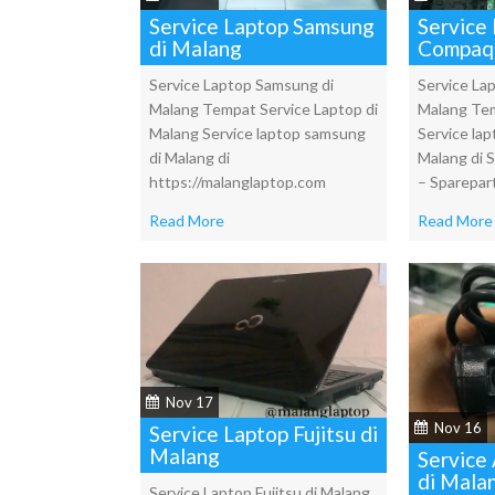
Service Laptop Samsung
Service
di Malang
Compaq 
Service Laptop Samsung di
Service La
Malang Tempat Service Laptop di
Malang Tem
Malang Service laptop samsung
Service la
di Malang di
Malang di 
https://malanglaptop.com
– Sparepar
Read More
Read More
Nov 17
Nov 16
Service Laptop Fujitsu di
Malang
Service
di Mala
Service Laptop Fujitsu di Malang