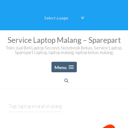
Skip
to
content
Service Laptop Malang – Sparepart
Toko Jual Beli Laptop Second, Notebook Bekas, Service Laptop,
Sparepart Laptop, laptop malang, laptop bekas malang,
Menu
Tag:
laptop murah malang