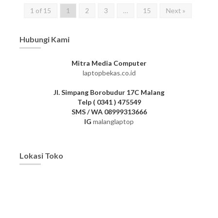
1 of 15
1
2
3
…
15
Next »
Hubungi Kami
Mitra Media Computer
laptopbekas.co.id
Jl. Simpang Borobudur 17C Malang
Telp ( 0341 ) 475549
SMS / WA 08999313666
IG
malanglaptop
Lokasi Toko