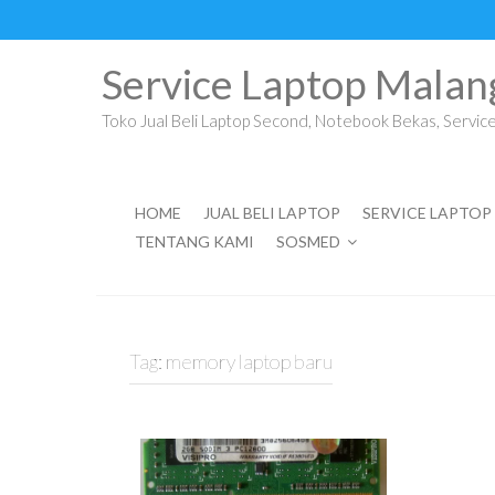
Skip
to
content
Service Laptop Malan
Toko Jual Beli Laptop Second, Notebook Bekas, Service 
HOME
JUAL BELI LAPTOP
SERVICE LAPTOP
TENTANG KAMI
SOSMED
Tag:
memory laptop baru