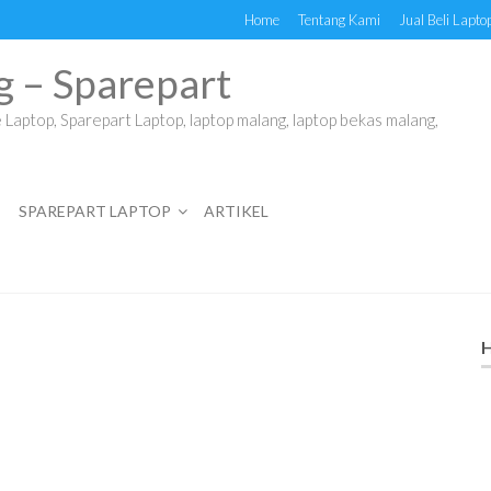
Home
Tentang Kami
Jual Beli Lapto
g – Sparepart
Laptop, Sparepart Laptop, laptop malang, laptop bekas malang,
SPAREPART LAPTOP
ARTIKEL
H