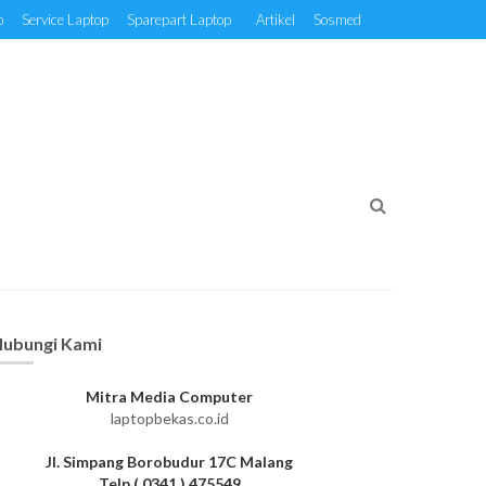
p
Service Laptop
Sparepart Laptop
Artikel
Sosmed
ubungi Kami
Mitra Media Computer
laptopbekas.co.id
Jl. Simpang Borobudur 17C Malang
Telp ( 0341 ) 475549