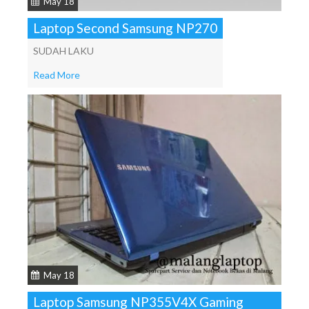
May 18
Laptop Second Samsung NP270
SUDAH LAKU
Read More
May 18
Laptop Samsung NP355V4X Gaming