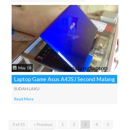
May 18
Laptop Game Asus A43SJ Second Malang
SUDAH LAKU
Read More
3 of 15
« Previous
1
2
3
4
5