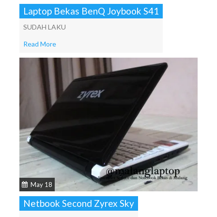
Laptop Bekas BenQ Joybook S41
SUDAH LAKU
Read More
May 18
Netbook Second Zyrex Sky