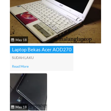
May 18
Laptop Bekas Acer AOD270
SUDAH LAKU
Read More
May 18