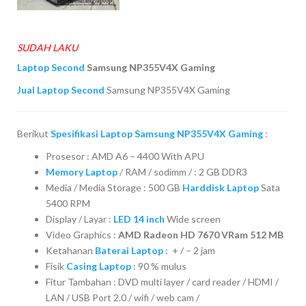
SUDAH LAKU
Laptop Second
Samsung NP355V4X Gaming
Jual Laptop Second
Samsung NP355V4X Gaming
Berikut
Spesifikasi Laptop Samsung NP355V4X Gaming
:
Prosesor : AMD A6 – 4400 With APU
Memory Laptop
/ RAM / sodimm / : 2 GB DDR3
Media / Media Storage : 500 GB
Harddisk Laptop
Sata
5400 RPM
Display / Layar :
LED 14 inch
Wide screen
Video Graphics :
AMD Radeon HD 7670 VRam 512 MB
Ketahanan
Baterai Laptop
: + / – 2 jam
Fisik
Casing Laptop
: 90 % mulus
Fitur Tambahan : DVD multi layer / card reader / HDMI /
LAN / USB Port 2.0 / wifi / web cam /