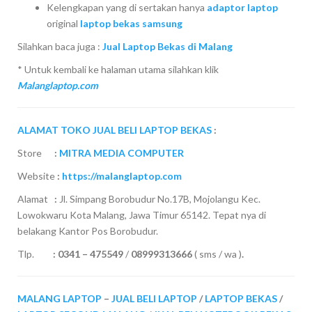
Kelengkapan yang di sertakan hanya
adaptor laptop
original
laptop bekas samsung
Silahkan baca juga :
Jual Laptop Bekas di Malang
* Untuk kembali ke halaman utama silahkan klik
Malanglaptop.com
ALAMAT TOKO JUAL BELI LAPTOP BEKAS
:
Store
:
MITRA MEDIA COMPUTER
Website
:
https://malanglaptop.com
Alamat
:
Jl. Simpang Borobudur No.17B, Mojolangu Kec.
Lowokwaru Kota Malang, Jawa Timur 65142. Tepat nya di
belakang Kantor Pos Borobudur.
Tlp.
:
0341 – 475549
/
08999313666
( sms / wa )
.
MALANG LAPTOP
–
JUAL BELI LAPTOP
/
LAPTOP BEKAS
/