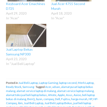
Keyboard Acer Emachines
Jual Acer 4755 Second
D725
Murah
April 29, 2020
April 18, 2020
In "Acer"
In "Acer"
Jual Laptop Bekas
Samsung NP300
April 23, 2020
In "Jual Beli Laptop"
Posted in
Jual Beli Laptop
,
Laptop Gaming
,
laptop second
,
Merk Laptop
,
Ready Stock
,
Samsung
Tagged
Acer
,
advan
,
alamat pusat laptop bekas
malang
,
alamat service laptop di malang
,
alamat service laptop malang
,
alamat toko jual beli laptop bekas
,
ANote
,
Apple
,
Asus
,
Axioo
,
beli laptop
bekas di malang
,
BenQ
,
byon
,
compaq
,
Dell
,
Fujitsu
,
harga murah
,
HP
,
HP-
Compaq
,
ibm
,
Jual Beli Laptop
,
Jual Beli Laptop Bekas
,
jual beli laptop