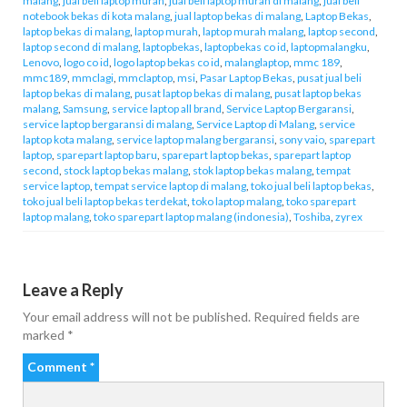
malang
,
jual beli laptop murah
,
jual beli laptop murah di malang
,
jual beli
notebook bekas di kota malang
,
jual laptop bekas di malang
,
Laptop Bekas
,
laptop bekas di malang
,
laptop murah
,
laptop murah malang
,
laptop second
,
laptop second di malang
,
laptopbekas
,
laptopbekas co id
,
laptopmalangku
,
Lenovo
,
logo co id
,
logo laptop bekas co id
,
malanglaptop
,
mmc 189
,
mmc189
,
mmclagi
,
mmclaptop
,
msi
,
Pasar Laptop Bekas
,
pusat jual beli
laptop bekas di malang
,
pusat laptop bekas di malang
,
pusat laptop bekas
malang
,
Samsung
,
service laptop all brand
,
Service Laptop Bergaransi
,
service laptop bergaransi di malang
,
Service Laptop di Malang
,
service
laptop kota malang
,
service laptop malang bergaransi
,
sony vaio
,
sparepart
laptop
,
sparepart laptop baru
,
sparepart laptop bekas
,
sparepart laptop
second
,
stock laptop bekas malang
,
stok laptop bekas malang
,
tempat
service laptop
,
tempat service laptop di malang
,
toko jual beli laptop bekas
,
toko jual beli laptop bekas terdekat
,
toko laptop malang
,
toko sparepart
laptop malang
,
toko sparepart laptop malang (indonesia)
,
Toshiba
,
zyrex
Leave a Reply
Your email address will not be published.
Required fields are
marked
*
Comment
*