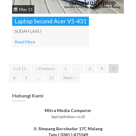
May 11
Laptop Second Acer V5-431
SUDAH LAKU
Read More
5 of 11
« Previous
1
…
3
4
5
6
7
…
11
Next »
Hubungi Kami
Mitra Media Computer
laptopbekas.co.id
Jl. Simpang Borobudur 17C Malang
Telp ( 0341 ) 475549