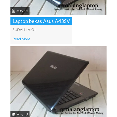
May 12
Laptop bekas Asus A43SV
SUDAH LAKU
Read More
May 12