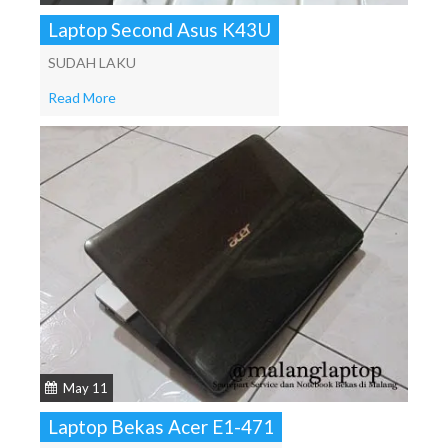
Laptop Second Asus K43U
SUDAH LAKU
Read More
May 11
Laptop Bekas Acer E1-471