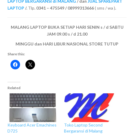
LAPTOP BERGARANSI di MALANG
/ dan
JUAL SPAREPART
LAPTOP
/.
Tlp
. 0341 – 475549 / 08999313666
( sms / wa )
.
MALANG LAPTOP BUKA SETIAP HARI SENIN s / d SABTU
JAM 09.00 s / d 21.00
MINGGU dan HARI LIBUR NASIONAL STORE TUTUP
Share this:
Related
Keyboard Acer Emachines
Toko Laptop Second
D725
Bergaransi di Malang