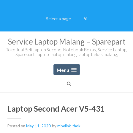
Skip
to
content
Service Laptop Malang – Sparepart
Toko Jual Beli Laptop Second, Notebook Bekas, Service Laptop,
Sparepart Laptop, laptop malang, laptop bekas malang,
Menu
Laptop Second Acer V5-431
Posted on
May 11, 2020
by
mbelink_thok