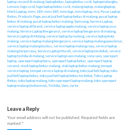
laptop second di malang
,
laptopbekas
,
laptopbekas co id
,
laptopmalangku
,
Lenovo
,
logo co id
,
logo laptop bekas co id
,
malang laptop
,
malanglaptop
,
Merk Laptop
,
mmc 189
,
mmc189
,
mmclagi
,
mmclaptop
,
msi
,
Pasar Laptop
Bekas
,
Products Page
,
pusat jual beli laptop bekas di malang
,
pusat laptop
bekas di malang
,
pusat laptop bekas malang
,
Samsung
,
Service Laptop
,
service laptop all brand
,
service laptop apple malang
,
service laptop asus
malang
,
Service Laptop Bergaransi
,
service laptop bergaransi di malang
,
Service Laptop di Malang
,
service laptop hp malang
,
service laptop kota
malang
,
service laptop malang bergaransi
,
service laptop malang jawa timur
,
service laptop malang kaskus
,
service laptop malang raya
,
service laptop
malang terpercaya
,
Service Laptop Murah
,
service laptop terdekat
,
service
laptop toshiba di malang
,
service laptop vaio malang
,
sony vaio
,
sparepart
laptop
,
sparepart laptop baru
,
sparepart laptop bekas
,
sparepart laptop
second
,
stock laptop bekas malang
,
stok laptop bekas malang
,
tempat
service laptop
,
tempat service laptop di malang
,
toko jual beli laptop
,
toko
jual beli laptop bekas
,
toko jual beli laptop bekas terdekat
,
Toko Laptop
Bekas
,
toko laptop malang
,
toko sparepart laptop malang
,
toko sparepart
laptop malang (indonesia)
,
Toshiba
,
Vaio
,
zyrex
Leave a Reply
Your email address will not be published.
Required fields are
marked
*