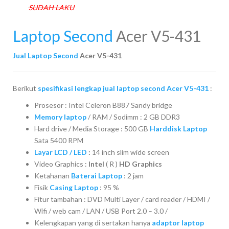
SUDAH LAKU
Laptop Second
Acer V5-431
Jual Laptop Second
Acer V5-431
Berikut
spesifikasi lengkap jual laptop second Acer V5-431
:
Prosesor : Intel Celeron B887 Sandy bridge
Memory laptop
/ RAM / Sodimm : 2 GB DDR3
Hard drive / Media Storage : 500 GB
Harddisk Laptop
Sata 5400 RPM
Layar LCD / LED
:
14 inch slim wide screen
Video Graphics :
Intel
( R )
HD Graphics
Ketahanan
Baterai Laptop
: 2 jam
Fisik
Casing Laptop
: 95 %
Fitur tambahan : DVD Multi Layer / card reader / HDMI /
Wifi / web cam / LAN / USB Port 2.0 – 3.0 /
Kelengkapan yang di sertakan hanya
adaptor laptop