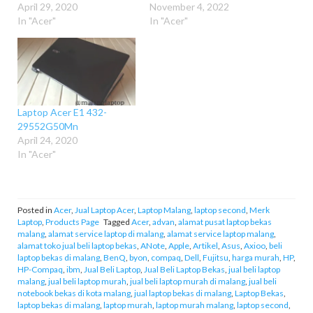
April 29, 2020
November 4, 2022
In "Acer"
In "Acer"
Laptop Acer E1 432-
29552G50Mn
April 24, 2020
In "Acer"
Posted in
Acer
,
Jual Laptop Acer
,
Laptop Malang
,
laptop second
,
Merk
Laptop
,
Products Page
Tagged
Acer
,
advan
,
alamat pusat laptop bekas
malang
,
alamat service laptop di malang
,
alamat service laptop malang
,
alamat toko jual beli laptop bekas
,
ANote
,
Apple
,
Artikel
,
Asus
,
Axioo
,
beli
laptop bekas di malang
,
BenQ
,
byon
,
compaq
,
Dell
,
Fujitsu
,
harga murah
,
HP
,
HP-Compaq
,
ibm
,
Jual Beli Laptop
,
Jual Beli Laptop Bekas
,
jual beli laptop
malang
,
jual beli laptop murah
,
jual beli laptop murah di malang
,
jual beli
notebook bekas di kota malang
,
jual laptop bekas di malang
,
Laptop Bekas
,
laptop bekas di malang
,
laptop murah
,
laptop murah malang
,
laptop second
,