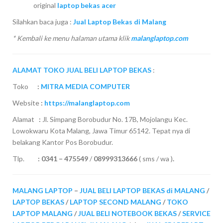
original
laptop bekas acer
Silahkan baca juga :
Jual Laptop Bekas di Malang
* Kembali ke menu halaman utama klik
malanglaptop.com
ALAMAT TOKO JUAL BELI LAPTOP BEKAS
:
Toko
:
MITRA MEDIA COMPUTER
Website
:
https://malanglaptop.com
Alamat
:
Jl. Simpang Borobudur No. 17B, Mojolangu Kec.
Lowokwaru Kota Malang, Jawa Timur 65142. Tepat nya di
belakang Kantor Pos Borobudur.
Tlp.
:
0341 – 475549
/
08999313666
( sms / wa )
.
MALANG LAPTOP
–
JUAL BELI LAPTOP BEKAS di MALANG
/
LAPTOP BEKAS
/
LAPTOP SECOND MALANG
/
TOKO
LAPTOP MALANG
/
JUAL BELI NOTEBOOK BEKAS
/
SERVICE