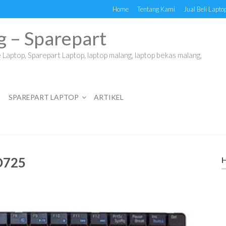
Home
Tentang Kami
Jual Beli Lapto
g – Sparepart
Laptop, Sparepart Laptop, laptop malang, laptop bekas malang,
SPAREPART LAPTOP
ARTIKEL
D725
H