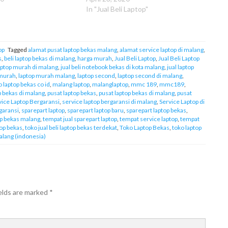
In "Jual Beli Laptop"
op
Tagged
alamat pusat laptop bekas malang
,
alamat service laptop di malang
,
s
,
beli laptop bekas di malang
,
harga murah
,
Jual Beli Laptop
,
Jual Beli Laptop
 laptop murah di malang
,
jual beli notebook bekas di kota malang
,
jual laptop
 murah
,
laptop murah malang
,
laptop second
,
laptop second di malang
,
o laptop bekas co id
,
malang laptop
,
malanglaptop
,
mmc 189
,
mmc189
,
op bekas di malang
,
pusat laptop bekas
,
pusat laptop bekas di malang
,
pusat
vice Laptop Bergaransi
,
service laptop bergaransi di malang
,
Service Laptop di
garansi
,
sparepart laptop
,
sparepart laptop baru
,
sparepart laptop bekas
,
op bekas malang
,
tempat jual sparepart laptop
,
tempat service laptop
,
tempat
top bekas
,
toko jual beli laptop bekas terdekat
,
Toko Laptop Bekas
,
toko laptop
alang (indonesia)
elds are marked
*