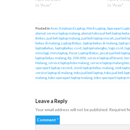
In "Acer"
In "Acer"
Posted in
Acer
,
Keyboard Laptop
,
Merk Laptop
,
Sparepart Lapt
alamat service laptop malang
,
alamat toko jual beli laptop beka
Bekas
,
jual beli laptop malang
,
jual beli laptop murah
,
jual beli
bekas di malang
,
Laptop Bekas
,
laptop bekas di malang
,
laptop
laptopbekas
,
laptopbekas co id
,
laptopmalangku
,
logo co id
,
log
mmclagi
,
mmclaptop
,
Pasar Laptop Bekas
,
pusat jual beli lapt
laptop bekas malang
,
Rp. 200.000
,
service laptop all brand
,
Ser
Malang
,
service laptop kota malang
,
service laptop malang ber
sparepart laptop second
,
stock laptop bekas malang
,
stok lapt
service laptop di malang
,
toko jual beli laptop
,
toko jual beli lap
malang
,
toko sparepart laptop malang
,
toko sparepart laptop m
Leave a Reply
Your email address will not be published.
Required fi
Comment
*