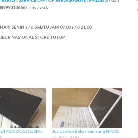
K BEKAS
/
SERVICE LAPTOP BERGARANSI di MALANG
/ dan
/ 08999313666
( sms / wa )
.
I SENIN s / d SABTU JAM 09.00 s / d 21.00
LIBUR NASIONAL STORE TUTUP
r E1 432-29552G50Mn
Jual Laptop Bekas Samsung NP300
20
April 23, 2020