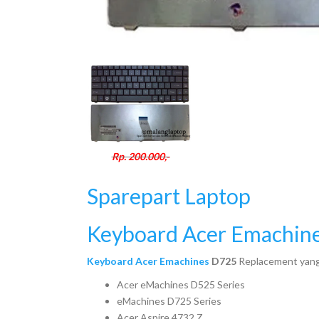
Rp. 200.000,-
Sparepart Laptop
Keyboard Acer Emachin
Keyboard Acer Emachines
D725
Replacement yang 
Acer eMachines D525 Series
eMachines D725 Series
Acer Aspire 4732 Z