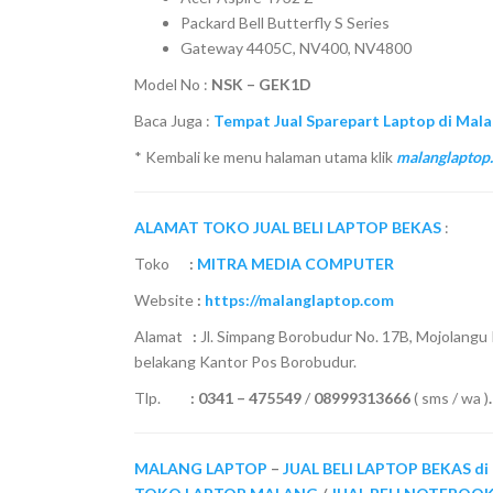
Packard Bell Butterfly S Series
Gateway 4405C, NV400, NV4800
Model No :
NSK – GEK1D
Baca Juga :
Tempat Jual Sparepart Laptop di Mal
* Kembali ke menu halaman utama klik
malanglaptop
ALAMAT TOKO JUAL BELI LAPTOP BEKAS
:
Toko
:
MITRA MEDIA COMPUTER
Website
:
https://malanglaptop.com
Alamat
:
Jl. Simpang Borobudur No. 17B, Mojolangu
belakang Kantor Pos Borobudur.
Tlp.
:
0341 – 475549
/
08999313666
( sms / wa )
.
MALANG LAPTOP
–
JUAL BELI LAPTOP BEKAS d