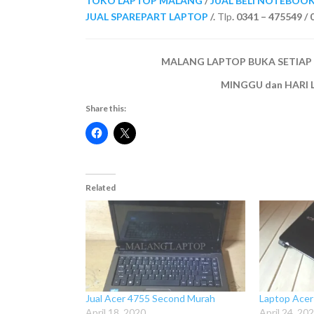
TOKO LAPTOP MALANG
/
JUAL BELI NOTEBOO
JUAL SPAREPART LAPTOP
/.
Tlp
. 0341 – 475549 
MALANG LAPTOP BUKA SETIAP HAR
MINGGU dan HARI 
Share this:
Related
Jual Acer 4755 Second Murah
Laptop Ace
April 18, 2020
April 24, 20