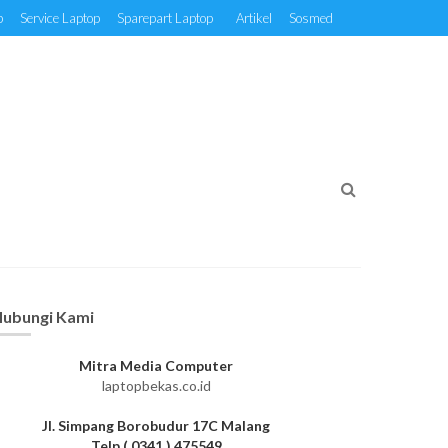
p
Service Laptop
Sparepart Laptop
Artikel
Sosmed
ubungi Kami
Mitra Media Computer
laptopbekas.co.id
Jl. Simpang Borobudur 17C Malang
Telp ( 0341 ) 475549