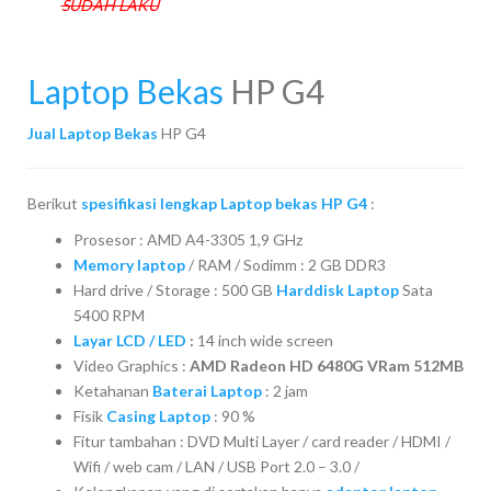
SUDAH LAKU
Laptop Bekas
HP G4
Jual Laptop Bekas
HP G4
Berikut
spesifikasi lengkap Laptop bekas HP G4
:
Prosesor : AMD A4-3305 1,9 GHz
Memory laptop
/ RAM / Sodimm : 2 GB DDR3
Hard drive / Storage : 500 GB
Harddisk Laptop
Sata
5400 RPM
Layar LCD / LED
:
14 inch wide screen
Video Graphics :
AMD Radeon HD 6480G VRam 512MB
Ketahanan
Baterai Laptop
: 2 jam
Fisik
Casing Laptop
: 90 %
Fitur tambahan : DVD Multi Layer / card reader / HDMI /
Wifi / web cam / LAN / USB Port 2.0 – 3.0 /