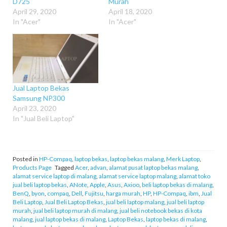
D725
Murah
April 29, 2020
April 18, 2020
In "Acer"
In "Acer"
Jual Laptop Bekas
Samsung NP300
April 23, 2020
In "Jual Beli Laptop"
Posted in
HP-Compaq
,
laptop bekas
,
laptop bekas malang
,
Merk Laptop
,
Products Page
Tagged
Acer
,
advan
,
alamat pusat laptop bekas malang
,
alamat service laptop di malang
,
alamat service laptop malang
,
alamat toko
jual beli laptop bekas
,
ANote
,
Apple
,
Asus
,
Axioo
,
beli laptop bekas di malang
,
BenQ
,
byon
,
compaq
,
Dell
,
Fujitsu
,
harga murah
,
HP
,
HP-Compaq
,
ibm
,
Jual
Beli Laptop
,
Jual Beli Laptop Bekas
,
jual beli laptop malang
,
jual beli laptop
murah
,
jual beli laptop murah di malang
,
jual beli notebook bekas di kota
malang
,
jual laptop bekas di malang
,
Laptop Bekas
,
laptop bekas di malang
,