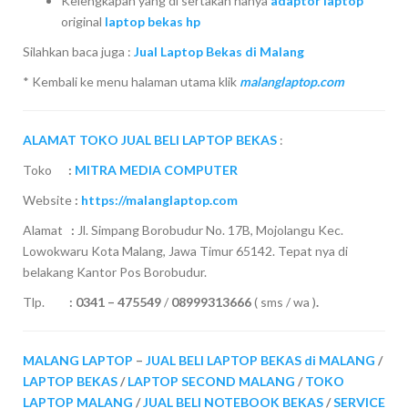
Kelengkapan yang di sertakan hanya
adaptor laptop
original
laptop bekas hp
Silahkan baca juga :
Jual Laptop Bekas di Malang
* Kembali ke menu halaman utama klik
malanglaptop.com
ALAMAT TOKO JUAL BELI LAPTOP BEKAS
:
Toko
:
MITRA MEDIA COMPUTER
Website
:
https://malanglaptop.com
Alamat
:
Jl. Simpang Borobudur No. 17B, Mojolangu Kec.
Lowokwaru Kota Malang, Jawa Timur 65142. Tepat nya di
belakang Kantor Pos Borobudur.
Tlp.
:
0341 – 475549
/
08999313666
( sms / wa )
.
MALANG LAPTOP
–
JUAL BELI LAPTOP BEKAS di MALANG
/
LAPTOP BEKAS
/
LAPTOP SECOND MALANG
/
TOKO
LAPTOP MALANG
/
JUAL BELI NOTEBOOK BEKAS
/
SERVICE