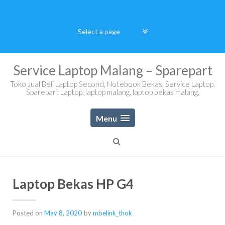
Skip
to
content
Service Laptop Malang – Sparepart
Toko Jual Beli Laptop Second, Notebook Bekas, Service Laptop,
Sparepart Laptop, laptop malang, laptop bekas malang,
Menu
Laptop Bekas HP G4
Posted on
May 8, 2020
by
mbelink_thok