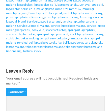
laptop murah
,
laptop murah malang
,
laptop second
,
laptop second di
malang
,
laptopbekas
,
laptopbekas co id
,
laptopmalangku
,
Lenovo
,
logo co id
,
logo laptop bekas co id
,
malanglaptop
,
mmc 189
,
mmc189
,
mmclagi
,
mmclaptop
,
msi
,
Pasar Laptop Bekas
,
pusat jual beli laptop bekas di malang
,
pusat laptop bekas di malang
,
pusat laptop bekas malang
,
Samsung
,
service
laptop all brand
,
Service Laptop Bergaransi
,
service laptop bergaransi di
malang
,
Service Laptop di Malang
,
service laptop kota malang
,
service laptop
malang bergaransi
,
sony vaio
,
sparepart laptop
,
sparepart laptop baru
,
sparepart laptop bekas
,
sparepart laptop second
,
stock laptop bekas malang
,
stok laptop bekas malang
,
tempat service laptop
,
tempat service laptop di
malang
,
toko jual beli laptop bekas
,
toko jual beli laptop bekas terdekat
,
toko
laptop malang
,
toko sparepart laptop malang
,
toko sparepart laptop malang
(indonesia)
,
Toshiba
,
zyrex
Leave a Reply
Your email address will not be published.
Required fields are
marked
*
Comment
*