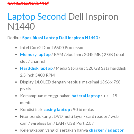
IDR 1,850,000 (LAKU)
Laptop Second
Dell Inspiron
N1440
Berikut
Spesifikasi Laptop Dell Inspiron N1440
:
Intel Core2 Duo T6500 Processor
Memory laptop
/ RAM / Sodimm : 2048 MB ( 2 GB ) dual
slot / channel
Harddisk laptop
/ Media Storage : 320 GB Sata harddisk
2,5 inch 5400 RPM
Display 14.0 LED dengan resolusi maksimal 1366 x 768
pixels
Kemampuan menggunakan
baterai laptop
: + / – 15
menit
Kondisi fisik
casing laptop
: 90 % mulus
Fitur pendukung : DVD multi layer / card reader / web
cam / wireless lan / LAN / USB Port 2.0 /
Kelengkapan yang di sertakan hanya
charger / adaptor