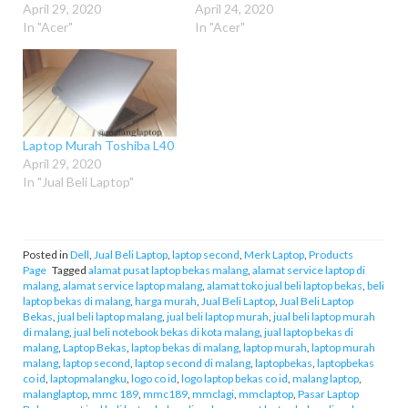
April 29, 2020
April 24, 2020
In "Acer"
In "Acer"
Laptop Murah Toshiba L40
April 29, 2020
In "Jual Beli Laptop"
Posted in
Dell
,
Jual Beli Laptop
,
laptop second
,
Merk Laptop
,
Products
Page
Tagged
alamat pusat laptop bekas malang
,
alamat service laptop di
malang
,
alamat service laptop malang
,
alamat toko jual beli laptop bekas
,
beli
laptop bekas di malang
,
harga murah
,
Jual Beli Laptop
,
Jual Beli Laptop
Bekas
,
jual beli laptop malang
,
jual beli laptop murah
,
jual beli laptop murah
di malang
,
jual beli notebook bekas di kota malang
,
jual laptop bekas di
malang
,
Laptop Bekas
,
laptop bekas di malang
,
laptop murah
,
laptop murah
malang
,
laptop second
,
laptop second di malang
,
laptopbekas
,
laptopbekas
co id
,
laptopmalangku
,
logo co id
,
logo laptop bekas co id
,
malang laptop
,
malanglaptop
,
mmc 189
,
mmc189
,
mmclagi
,
mmclaptop
,
Pasar Laptop