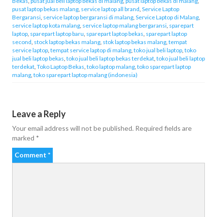
Bekas
,
pusat jual beli laptop bekas di malang
,
pusat laptop bekas di malang
,
pusat laptop bekas malang
,
service laptop all brand
,
Service Laptop
Bergaransi
,
service laptop bergaransi di malang
,
Service Laptop di Malang
,
service laptop kota malang
,
service laptop malang bergaransi
,
sparepart
laptop
,
sparepart laptop baru
,
sparepart laptop bekas
,
sparepart laptop
second
,
stock laptop bekas malang
,
stok laptop bekas malang
,
tempat
service laptop
,
tempat service laptop di malang
,
toko jual beli laptop
,
toko
jual beli laptop bekas
,
toko jual beli laptop bekas terdekat
,
toko jual beli laptop
terdekat
,
Toko Laptop Bekas
,
toko laptop malang
,
toko sparepart laptop
malang
,
toko sparepart laptop malang (indonesia)
Leave a Reply
Your email address will not be published.
Required fields are
marked
*
Comment
*