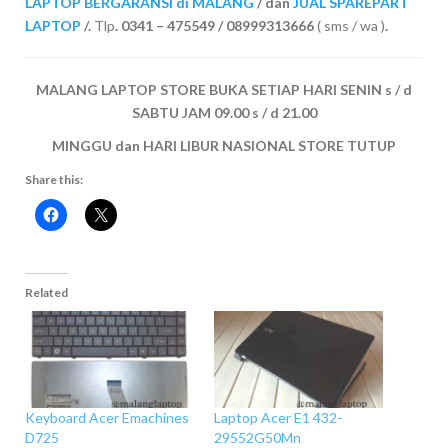
LAPTOP BERGARANSI di MALANG
/ dan
JUAL SPAREPART
LAPTOP
/.
Tlp
. 0341 – 475549 / 08999313666
( sms / wa )
.
MALANG LAPTOP STORE BUKA SETIAP HARI SENIN s / d
SABTU JAM 09.00 s / d 21.00
MINGGU dan HARI LIBUR NASIONAL STORE TUTUP
Share this:
Related
Keyboard Acer Emachines
Laptop Acer E1 432-
D725
29552G50Mn