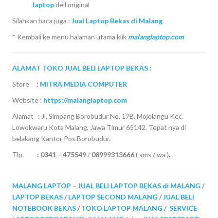
laptop
dell original
Silahkan baca juga :
Jual Laptop Bekas di Malang
* Kembali ke menu halaman utama klik
malanglaptop.com
ALAMAT TOKO JUAL BELI LAPTOP BEKAS
:
Store
:
MITRA MEDIA COMPUTER
Website
:
https://malanglaptop.com
Alamat
:
Jl. Simpang Borobudur No. 17B, Mojolangu Kec.
Lowokwaru Kota Malang, Jawa Timur 65142. Tepat nya di
belakang Kantor Pos Borobudur.
Tlp.
:
0341 – 475549
/
08999313666
( sms / wa )
.
MALANG LAPTOP
–
JUAL BELI LAPTOP BEKAS di MALANG
/
LAPTOP BEKAS
/
LAPTOP SECOND MALANG
/
JUAL BELI
NOTEBOOK BEKAS
/
TOKO LAPTOP MALANG
/
SERVICE