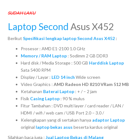
SUDAH LAKU
Laptop Second
Asus X452
Berikut
Spesifikasi lengkap laptop Second Asus X452
:
Prosesor : AMD E1-2100 1.0 GHz
Memory / RAM Laptop
: Sodimm 2 GB DDR3
Hard disk / Media Storage : 500 GB
Harddisk Laptop
Sata 5400 RPM
Display / Layar :
LED 14 inch
Wide screen
Video Graphics :
AMD Radeon HD 8210 VRam 512 MB
Ketahanan
Baterai Laptop
: + / – 2 jam
Fisik
Casing Laptop
: 90 % mulus
Fitur Tambahan : DVD multi layer / card reader / LAN /
HDMI / wifi / web cam / USB Port 2.0 – 3.0 /
Kelengkapan yang di sertakan hanya
adaptor Laptop
original
laptop bekas asus
beserta kardus original
Silahkan baca juga :
Jual Laptop Bekas di Malang