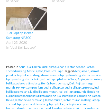
In "Acer"
In "Acer"
Jual Laptop Bekas
Samsung NP300
April 23, 2020
In "Jual Beli Laptop"
Posted in
Asus
,
Jual Laptop
,
Jual Laptop Second
,
laptop second
,
laptop
second malang
,
Merk Laptop
,
Products Page
Tagged
Acer
,
advan
,
alamat
pusat laptop bekas malang
,
alamat service laptop di malang
,
alamat service
laptop malang
,
alamat toko jual beli laptop bekas
,
ANote
,
Apple
,
Asus
,
Axioo
,
beli laptop bekas di malang
,
BenQ
,
byon
,
compaq
,
Dell
,
Fujitsu
,
harga
murah
,
HP
,
HP-Compaq
,
ibm
,
Jual Beli Laptop
,
Jual Beli Laptop Bekas
,
jual
beli laptop malang
,
jual beli laptop murah
,
jual beli laptop murah di malang
,
jual beli notebook bekas di kota malang
,
jual laptop bekas di malang
,
Laptop
Bekas
,
laptop bekas di malang
,
laptop murah
,
laptop murah malang
,
laptop
second
,
laptop second di malang
,
laptopbekas
,
laptopbekas co id
,
laptopmalangku
,
Lenovo
,
logo co id
,
logo laptop bekas co id
,
malanglaptop
,