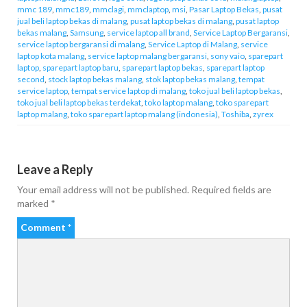
mmc 189
,
mmc189
,
mmclagi
,
mmclaptop
,
msi
,
Pasar Laptop Bekas
,
pusat
jual beli laptop bekas di malang
,
pusat laptop bekas di malang
,
pusat laptop
bekas malang
,
Samsung
,
service laptop all brand
,
Service Laptop Bergaransi
,
service laptop bergaransi di malang
,
Service Laptop di Malang
,
service
laptop kota malang
,
service laptop malang bergaransi
,
sony vaio
,
sparepart
laptop
,
sparepart laptop baru
,
sparepart laptop bekas
,
sparepart laptop
second
,
stock laptop bekas malang
,
stok laptop bekas malang
,
tempat
service laptop
,
tempat service laptop di malang
,
toko jual beli laptop bekas
,
toko jual beli laptop bekas terdekat
,
toko laptop malang
,
toko sparepart
laptop malang
,
toko sparepart laptop malang (indonesia)
,
Toshiba
,
zyrex
Leave a Reply
Your email address will not be published.
Required fields are
marked
*
Comment
*