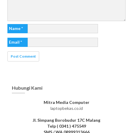
Name
*
Email
*
Hubungi Kami
Mitra Media Computer
laptopbekas.co.id
Jl. Simpang Borobudur 17C Malang
Telp ( 0341 ) 475549
SMS / WA 08999313666