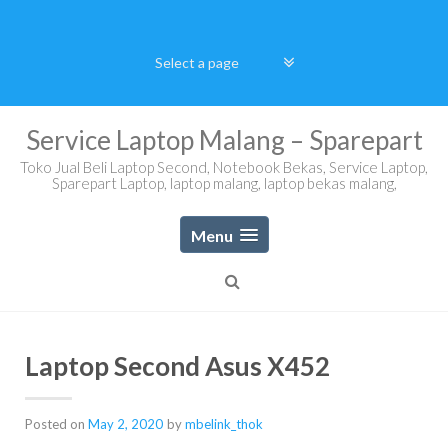
Skip
to
content
Service Laptop Malang – Sparepart
Toko Jual Beli Laptop Second, Notebook Bekas, Service Laptop,
Sparepart Laptop, laptop malang, laptop bekas malang,
Menu
Laptop Second Asus X452
Posted on
May 2, 2020
by
mbelink_thok