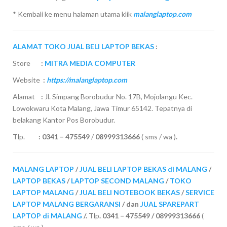
* Kembali ke menu halaman utama klik
malanglaptop.com
ALAMAT TOKO JUAL BELI LAPTOP BEKAS
:
Store
:
MITRA MEDIA COMPUTER
Website
:
https://malanglaptop.com
Alamat
:
Jl. Simpang Borobudur No. 17B, Mojolangu Kec.
Lowokwaru Kota Malang, Jawa Timur 65142. Tepatnya di
belakang Kantor Pos Borobudur.
Tlp.
:
0341 – 475549
/
08999313666
( sms / wa )
.
MALANG LAPTOP
/
JUAL BELI LAPTOP BEKAS di MALANG
/
LAPTOP BEKAS
/
LAPTOP SECOND MALANG
/
TOKO
LAPTOP MALANG
/
JUAL BELI NOTEBOOK BEKAS
/
SERVICE
LAPTOP MALANG BERGARANSI
/ dan
JUAL SPAREPART
LAPTOP di MALANG
/.
Tlp
. 0341 – 475549 / 08999313666
(