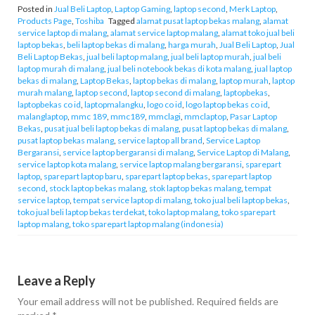
Posted in
Jual Beli Laptop
,
Laptop Gaming
,
laptop second
,
Merk Laptop
,
Products Page
,
Toshiba
Tagged
alamat pusat laptop bekas malang
,
alamat
service laptop di malang
,
alamat service laptop malang
,
alamat toko jual beli
laptop bekas
,
beli laptop bekas di malang
,
harga murah
,
Jual Beli Laptop
,
Jual
Beli Laptop Bekas
,
jual beli laptop malang
,
jual beli laptop murah
,
jual beli
laptop murah di malang
,
jual beli notebook bekas di kota malang
,
jual laptop
bekas di malang
,
Laptop Bekas
,
laptop bekas di malang
,
laptop murah
,
laptop
murah malang
,
laptop second
,
laptop second di malang
,
laptopbekas
,
laptopbekas co id
,
laptopmalangku
,
logo co id
,
logo laptop bekas co id
,
malanglaptop
,
mmc 189
,
mmc189
,
mmclagi
,
mmclaptop
,
Pasar Laptop
Bekas
,
pusat jual beli laptop bekas di malang
,
pusat laptop bekas di malang
,
pusat laptop bekas malang
,
service laptop all brand
,
Service Laptop
Bergaransi
,
service laptop bergaransi di malang
,
Service Laptop di Malang
,
service laptop kota malang
,
service laptop malang bergaransi
,
sparepart
laptop
,
sparepart laptop baru
,
sparepart laptop bekas
,
sparepart laptop
second
,
stock laptop bekas malang
,
stok laptop bekas malang
,
tempat
service laptop
,
tempat service laptop di malang
,
toko jual beli laptop bekas
,
toko jual beli laptop bekas terdekat
,
toko laptop malang
,
toko sparepart
laptop malang
,
toko sparepart laptop malang (indonesia)
Leave a Reply
Your email address will not be published.
Required fields are