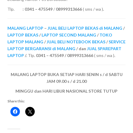
Tlp.
:
0341 – 475549
/
08999313666
( sms / wa )
.
MALANG LAPTOP
–
JUAL BELI LAPTOP BEKAS di MALANG
/
LAPTOP BEKAS
/
LAPTOP SECOND MALANG
/
TOKO
LAPTOP MALANG
/
JUAL BELI NOTEBOOK BEKAS
/
SERVICE
LAPTOP BERGARANSI di MALANG
/ dan
JUAL SPAREPART
LAPTOP
/.
Tlp
. 0341 – 475549 / 08999313666
( sms / wa )
.
MALANG LAPTOP BUKA SETIAP HARI SENIN s / d SABTU
JAM 09.00 s / d 21.00
MINGGU dan HARI LIBUR NASIONAL STORE TUTUP
Share this: