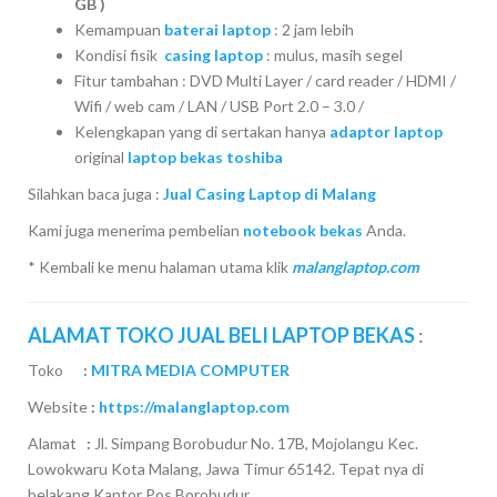
GB )
Kemampuan
baterai laptop
: 2 jam lebih
Kondisi fisik
casing laptop
: mulus, masih segel
Fitur tambahan : DVD Multi Layer / card reader / HDMI /
Wifi / web cam / LAN / USB Port 2.0 – 3.0 /
Kelengkapan yang di sertakan hanya
adaptor laptop
original
laptop bekas toshiba
Silahkan baca juga :
Jual Casing Laptop di Malang
Kami juga menerima pembelian
notebook bekas
Anda.
* Kembali ke menu halaman utama klik
malanglaptop.com
ALAMAT TOKO JUAL BELI LAPTOP BEKAS
:
Toko
:
MITRA MEDIA COMPUTER
Website
:
https://malanglaptop.com
Alamat
:
Jl. Simpang Borobudur No. 17B, Mojolangu Kec.
Lowokwaru Kota Malang, Jawa Timur 65142. Tepat nya di
belakang Kantor Pos Borobudur.