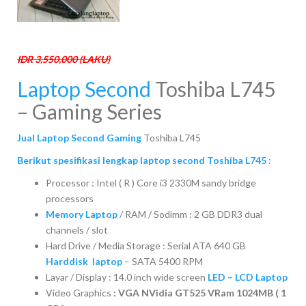
IDR 3,550,000 (LAKU)
Laptop Second
Toshiba L745
– Gaming Series
Jual Laptop Second Gaming
Toshiba L745
Berikut spesifikasi lengkap laptop second Toshiba L745
:
Processor : Intel ( R ) Core i3 2330M sandy bridge
processors
Memory Laptop
/ RAM / Sodimm : 2 GB DDR3 dual
channels / slot
Hard Drive / Media Storage : Serial ATA 640 GB
Harddisk laptop
– SATA 5400 RPM
Layar / Display : 14.0 inch wide screen
LED – LCD Laptop
Video Graphics
: VGA NVidia GT525 VRam 1024MB ( 1