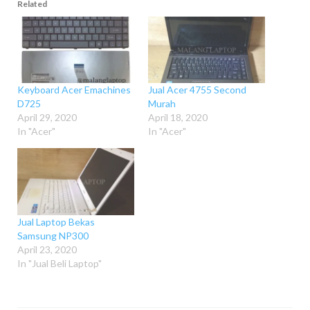
Related
Keyboard Acer Emachines
Jual Acer 4755 Second
D725
Murah
April 29, 2020
April 18, 2020
In "Acer"
In "Acer"
Jual Laptop Bekas
Samsung NP300
April 23, 2020
In "Jual Beli Laptop"