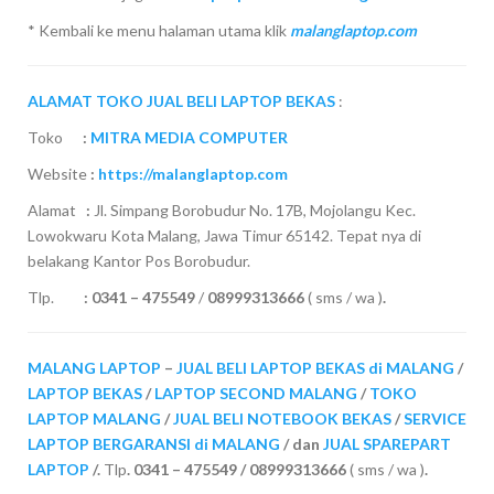
* Kembali ke menu halaman utama klik
malanglaptop.com
ALAMAT TOKO JUAL BELI LAPTOP BEKAS
:
Toko
:
MITRA MEDIA COMPUTER
Website
:
https://malanglaptop.com
Alamat
:
Jl. Simpang Borobudur No. 17B, Mojolangu Kec.
Lowokwaru Kota Malang, Jawa Timur 65142. Tepat nya di
belakang Kantor Pos Borobudur.
Tlp.
:
0341 – 475549
/
08999313666
( sms / wa )
.
MALANG LAPTOP
–
JUAL BELI LAPTOP BEKAS di MALANG
/
LAPTOP BEKAS
/
LAPTOP SECOND MALANG
/
TOKO
LAPTOP MALANG
/
JUAL BELI NOTEBOOK BEKAS
/
SERVICE
LAPTOP BERGARANSI di MALANG
/ dan
JUAL SPAREPART
LAPTOP
/.
Tlp
. 0341 – 475549 / 08999313666
( sms / wa )
.