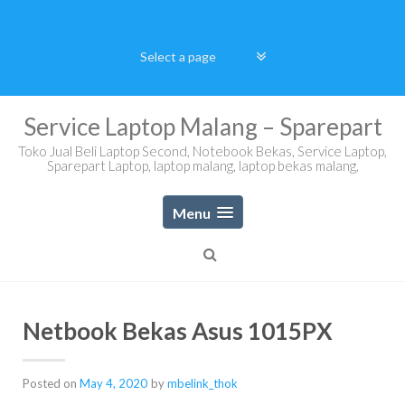
Skip
to
content
Service Laptop Malang – Sparepart
Toko Jual Beli Laptop Second, Notebook Bekas, Service Laptop,
Sparepart Laptop, laptop malang, laptop bekas malang,
Menu
Netbook Bekas Asus 1015PX
Posted on
May 4, 2020
by
mbelink_thok