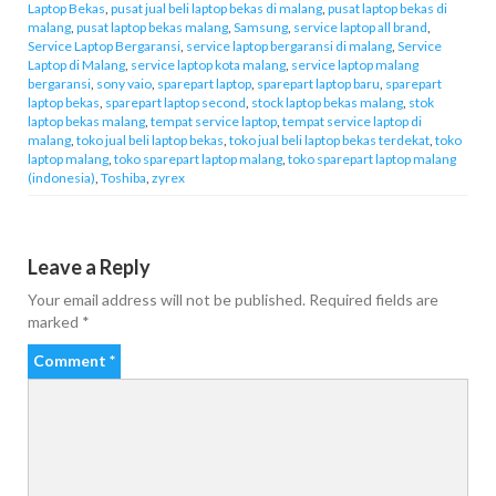
Laptop Bekas
,
pusat jual beli laptop bekas di malang
,
pusat laptop bekas di
malang
,
pusat laptop bekas malang
,
Samsung
,
service laptop all brand
,
Service Laptop Bergaransi
,
service laptop bergaransi di malang
,
Service
Laptop di Malang
,
service laptop kota malang
,
service laptop malang
bergaransi
,
sony vaio
,
sparepart laptop
,
sparepart laptop baru
,
sparepart
laptop bekas
,
sparepart laptop second
,
stock laptop bekas malang
,
stok
laptop bekas malang
,
tempat service laptop
,
tempat service laptop di
malang
,
toko jual beli laptop bekas
,
toko jual beli laptop bekas terdekat
,
toko
laptop malang
,
toko sparepart laptop malang
,
toko sparepart laptop malang
(indonesia)
,
Toshiba
,
zyrex
Leave a Reply
Your email address will not be published.
Required fields are
marked
*
Comment
*