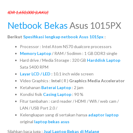
IDR 1,650,000 (LAKU)
Netbook Bekas
Asus 1015PX
Berikut
Spesifikasi lengkap netbook Asus 1015px
:
Processor : Intel Atom N570 dualcore processors
Memory Laptop
/ RAM / Sodimm : 1 GB DDR3 single
Hard drive / Media Storage : 320 GB
Harddisk Laptop
Sata 5400 RPM
Layar LCD / LED
:
10.1 inch wide screen
Video Graphics :
Intel
( R )
Graphics Media Accelerator
Ketahanan
Baterai Laptop
: 2 jam
Kondisi fisik
Casing Laptop
: 90 %
Fitur tambahan : card reader / HDMI / Wifi / web cam /
LAN / USB Port 2.0 /
Kelengkapan yang di sertakan hanya
adaptor laptop
original
laptop bekas asus
Silahkan baca juga :
Jual Laptop Bekas di Malang