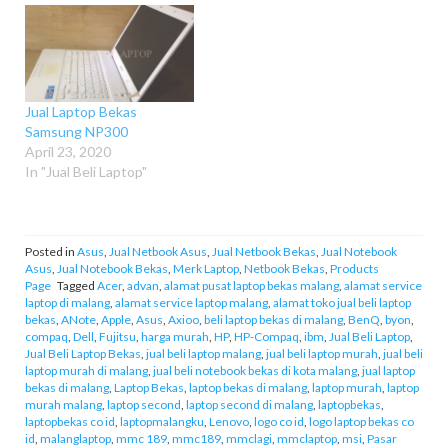
Jual Laptop Bekas
Samsung NP300
April 23, 2020
In "Jual Beli Laptop"
Posted in
Asus
,
Jual Netbook Asus
,
Jual Netbook Bekas
,
Jual Notebook
Asus
,
Jual Notebook Bekas
,
Merk Laptop
,
Netbook Bekas
,
Products
Page
Tagged
Acer
,
advan
,
alamat pusat laptop bekas malang
,
alamat service
laptop di malang
,
alamat service laptop malang
,
alamat toko jual beli laptop
bekas
,
ANote
,
Apple
,
Asus
,
Axioo
,
beli laptop bekas di malang
,
BenQ
,
byon
,
compaq
,
Dell
,
Fujitsu
,
harga murah
,
HP
,
HP-Compaq
,
ibm
,
Jual Beli Laptop
,
Jual Beli Laptop Bekas
,
jual beli laptop malang
,
jual beli laptop murah
,
jual beli
laptop murah di malang
,
jual beli notebook bekas di kota malang
,
jual laptop
bekas di malang
,
Laptop Bekas
,
laptop bekas di malang
,
laptop murah
,
laptop
murah malang
,
laptop second
,
laptop second di malang
,
laptopbekas
,
laptopbekas co id
,
laptopmalangku
,
Lenovo
,
logo co id
,
logo laptop bekas co
id
,
malanglaptop
,
mmc 189
,
mmc189
,
mmclagi
,
mmclaptop
,
msi
,
Pasar