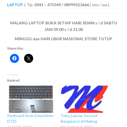
LAPTOP
/.
Tlp
. 0341 – 475549 / 08999313666
( sms / wa )
.
MALANG LAPTOP BUKA SETIAP HARI SENIN s / d SABTU
JAM 09.00 s / d 21.00
MINGGU dan HARI LIBUR NASIONAL STORE TUTUP
Share this:
Related
Keyboard Acer Emachines
Toko Laptop Second
D725
Bergaransi di Malang
April 29, 2020
November 4, 2022