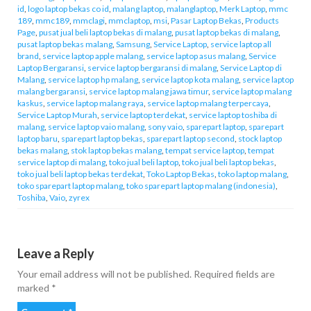
id
,
logo laptop bekas co id
,
malang laptop
,
malanglaptop
,
Merk Laptop
,
mmc
189
,
mmc189
,
mmclagi
,
mmclaptop
,
msi
,
Pasar Laptop Bekas
,
Products
Page
,
pusat jual beli laptop bekas di malang
,
pusat laptop bekas di malang
,
pusat laptop bekas malang
,
Samsung
,
Service Laptop
,
service laptop all
brand
,
service laptop apple malang
,
service laptop asus malang
,
Service
Laptop Bergaransi
,
service laptop bergaransi di malang
,
Service Laptop di
Malang
,
service laptop hp malang
,
service laptop kota malang
,
service laptop
malang bergaransi
,
service laptop malang jawa timur
,
service laptop malang
kaskus
,
service laptop malang raya
,
service laptop malang terpercaya
,
Service Laptop Murah
,
service laptop terdekat
,
service laptop toshiba di
malang
,
service laptop vaio malang
,
sony vaio
,
sparepart laptop
,
sparepart
laptop baru
,
sparepart laptop bekas
,
sparepart laptop second
,
stock laptop
bekas malang
,
stok laptop bekas malang
,
tempat service laptop
,
tempat
service laptop di malang
,
toko jual beli laptop
,
toko jual beli laptop bekas
,
toko jual beli laptop bekas terdekat
,
Toko Laptop Bekas
,
toko laptop malang
,
toko sparepart laptop malang
,
toko sparepart laptop malang (indonesia)
,
Toshiba
,
Vaio
,
zyrex
Leave a Reply
Your email address will not be published.
Required fields are
marked
*