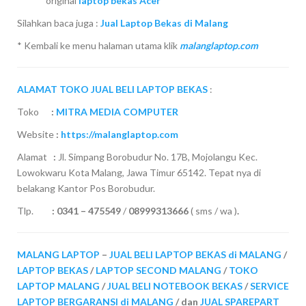
original
laptop bekas Acer
Silahkan baca juga :
Jual Laptop Bekas di Malang
* Kembali ke menu halaman utama klik
malanglaptop.com
ALAMAT TOKO JUAL BELI LAPTOP BEKAS
:
Toko
:
MITRA MEDIA COMPUTER
Website
:
https://malanglaptop.com
Alamat
:
Jl. Simpang Borobudur No. 17B, Mojolangu Kec.
Lowokwaru Kota Malang, Jawa Timur 65142. Tepat nya di
belakang Kantor Pos Borobudur.
Tlp.
:
0341 – 475549
/
08999313666
( sms / wa )
.
MALANG LAPTOP
–
JUAL BELI LAPTOP BEKAS di MALANG
/
LAPTOP BEKAS
/
LAPTOP SECOND MALANG
/
TOKO
LAPTOP MALANG
/
JUAL BELI NOTEBOOK BEKAS
/
SERVICE
LAPTOP BERGARANSI di MALANG
/ dan
JUAL SPAREPART