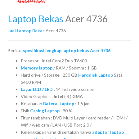
SUDAH LAKU
Laptop Bekas
Acer 4736
Jual Laptop Bekas
Acer 4736
Berikut
spesifikasi lengkap laptop bekas Acer 4736
:
Prosesor : Intel Core2 Duo T6600
Memory laptop
/ RAM / Sodimm : 1 GB
Hard drive / Storage : 250 GB
Harddisk Laptop
Sata
5400 RPM
Layar LCD / LED
:
14 inch wide screen
Video Graphics :
Intel
( R )
GMA
Ketahanan
Baterai Laptop
: 1,5 jam
Fisik
Casing Laptop
: 90 %
Fitur tambahan : DVD Multi Layer / card reader / HDMI /
Wifi / web cam / LAN / USB Port 2.0 /
Kelengkapan yang di sertakan hanya
adaptor laptop