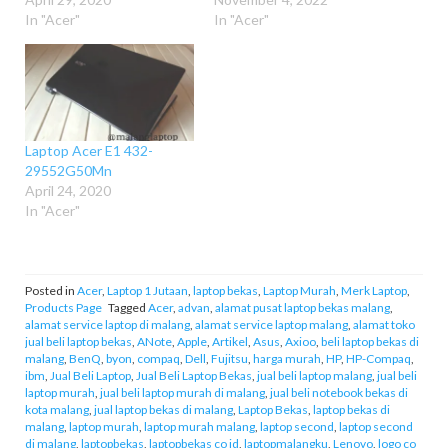
In "Acer"
In "Acer"
Laptop Acer E1 432-
29552G50Mn
April 24, 2020
In "Acer"
Posted in
Acer
,
Laptop 1 Jutaan
,
laptop bekas
,
Laptop Murah
,
Merk Laptop
,
Products Page
Tagged
Acer
,
advan
,
alamat pusat laptop bekas malang
,
alamat service laptop di malang
,
alamat service laptop malang
,
alamat toko
jual beli laptop bekas
,
ANote
,
Apple
,
Artikel
,
Asus
,
Axioo
,
beli laptop bekas di
malang
,
BenQ
,
byon
,
compaq
,
Dell
,
Fujitsu
,
harga murah
,
HP
,
HP-Compaq
,
ibm
,
Jual Beli Laptop
,
Jual Beli Laptop Bekas
,
jual beli laptop malang
,
jual beli
laptop murah
,
jual beli laptop murah di malang
,
jual beli notebook bekas di
kota malang
,
jual laptop bekas di malang
,
Laptop Bekas
,
laptop bekas di
malang
,
laptop murah
,
laptop murah malang
,
laptop second
,
laptop second
di malang
,
laptopbekas
,
laptopbekas co id
,
laptopmalangku
,
Lenovo
,
logo co