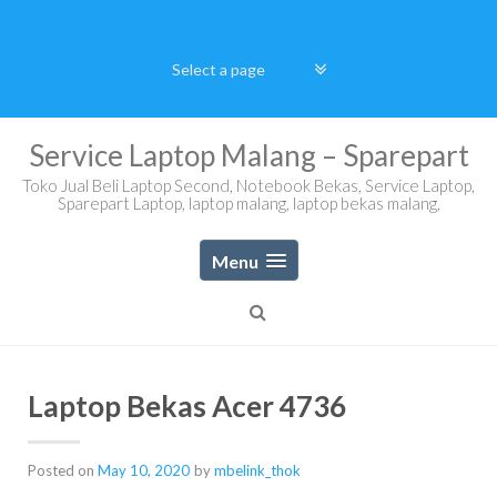
Skip
to
content
Service Laptop Malang – Sparepart
Toko Jual Beli Laptop Second, Notebook Bekas, Service Laptop,
Sparepart Laptop, laptop malang, laptop bekas malang,
Menu
Laptop Bekas Acer 4736
Posted on
May 10, 2020
by
mbelink_thok