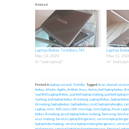
Related
Laptop Bekas Toshiba L745
Laptop Beka
May 13, 2020
May 11, 202
In "Jual Laptop"
In "Jual Lap
Posted in
laptop second
,
Toshiba
Tagged
Acer
,
alamat service
bekas
,
ANote
,
Apple
,
Artikel
,
Asus
,
Axioo
,
beli laptop bekas di
Jual Beli Laptop Bekas
,
jual beli laptop malang
,
jual beli laptop
malang
,
jual laptop bekas di malang
,
Laptop Bekas
,
laptop beka
di malang
,
laptopbekas
,
laptopbekas co id
,
laptopmalangku
,
Le
Laptop
,
mmc 189
,
mmc189
,
mmclagi
,
mmclaptop
,
Pasar Lapt
bekas di malang
,
pusat laptop bekas malang
,
Samsung
,
Service
asus malang
,
Service Laptop Bergaransi
,
service laptop bergar
laptop kota malang
,
service laptop malang bergaransi
,
service 
malang raya
,
service laptop malang terpercaya
,
Service Lapto