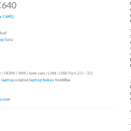
C640
ba C640
:
dual
op
Sata
r / HDMI / Wifi / web cam / LAN / USB Port 2.0 – 3.0
 laptop
original
laptop bekas
toshiba
p.com