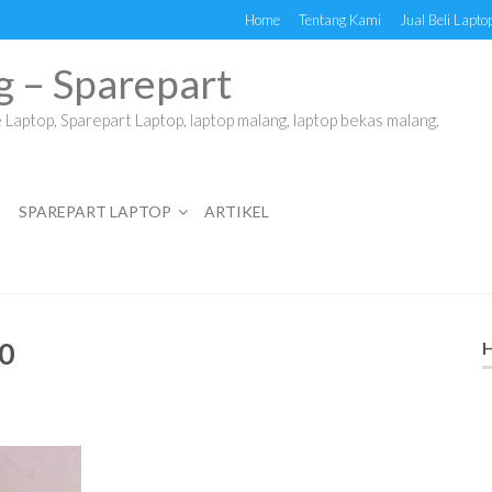
Home
Tentang Kami
Jual Beli Lapto
g – Sparepart
Laptop, Sparepart Laptop, laptop malang, laptop bekas malang,
SPAREPART LAPTOP
ARTIKEL
0
H