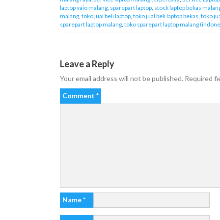
laptop vaio malang
,
sparepart laptop
,
stock laptop bekas malan
malang
,
toko jual beli laptop
,
toko jual beli laptop bekas
,
toko ju
sparepart laptop malang
,
toko sparepart laptop malang (indone
Leave a Reply
Your email address will not be published.
Required fi
Comment
*
Name
*