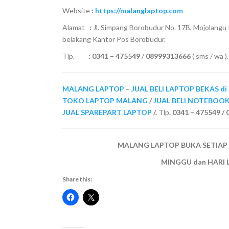
Website
:
https://malanglaptop.com
Alamat
:
Jl. Simpang Borobudur No. 17B, Mojolangu
belakang Kantor Pos Borobudur.
Tlp.
:
0341 – 475549
/
08999313666
( sms / wa )
.
MALANG LAPTOP
–
JUAL BELI LAPTOP BEKAS d
TOKO LAPTOP MALANG
/
JUAL BELI NOTEBOO
JUAL SPAREPART LAPTOP
/.
Tlp
. 0341 – 475549 
MALANG LAPTOP BUKA SETIAP HAR
MINGGU dan HARI 
Share this: