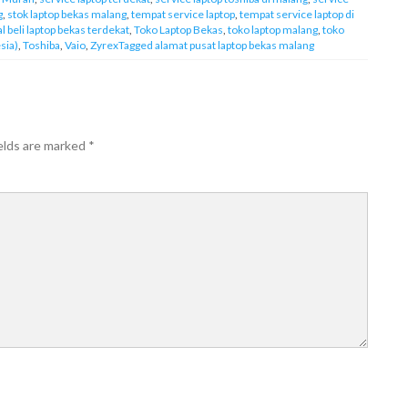
g
,
stok laptop bekas malang
,
tempat service laptop
,
tempat service laptop di
al beli laptop bekas terdekat
,
Toko Laptop Bekas
,
toko laptop malang
,
toko
sia)
,
Toshiba
,
Vaio
,
ZyrexTagged alamat pusat laptop bekas malang
elds are marked
*