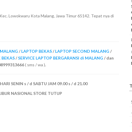
 Kec. Lowokwaru Kota Malang, Jawa Timur 65142. Tepat nya di
i MALANG
/
LAPTOP BEKAS
/
LAPTOP SECOND MALANG
/
K BEKAS
/
SERVICE LAPTOP BERGARANSI di MALANG
/ dan
/ 08999313666
( sms / wa )
.
I SENIN s / d SABTU JAM 09.00 s / d 21.00
T
LIBUR NASIONAL STORE TUTUP