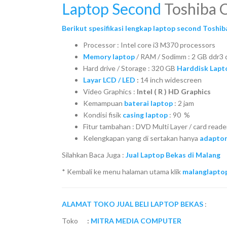
Laptop Second
Toshiba 
Berikut spesifikasi lengkap laptop second Toshi
Processor : Intel core i3 M370 processors
Memory laptop
/ RAM / Sodimm : 2 GB ddr3 
Hard drive / Storage : 320 GB
Harddisk Lapt
Layar LCD / LED
:
14 inch widescreen
Video Graphics :
Intel ( R ) HD Graphics
Kemampuan
baterai laptop
: 2 jam
Kondisi fisik
casing laptop
: 90 %
Fitur tambahan : DVD Multi Layer / card reade
Kelengkapan yang di sertakan hanya
adaptor
Silahkan Baca Juga :
Jual Laptop Bekas di Malang
* Kembali ke menu halaman utama klik
malanglapto
ALAMAT TOKO JUAL BELI LAPTOP BEKAS
:
Toko
:
MITRA MEDIA COMPUTER