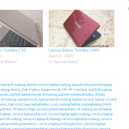
s Toshiba C50
Laptop Bekas Toshiba C840
0
April 25, 2020
top Bekas"
In "laptop bekas"
 laptop di malang
,
alamat service laptop malang
,
alamat toko jual beli laptop
 malang
,
BenQ
,
Dell
,
Fujitsu
,
harga murah
,
HP
,
HP-Compaq
,
Jual Beli Laptop
,
 murah
,
jual beli laptop murah di malang
,
jual beli notebook bekas di kota
s di malang
,
laptop murah
,
laptop murah malang
,
laptop second
,
laptop second
novo
,
logo co id
,
logo laptop bekas co id
,
malang laptop
,
malanglaptop
,
Merk
op Bekas
,
Products Page
,
pusat jual beli laptop bekas di malang
,
pusat laptop
 Laptop
,
service laptop all brand
,
service laptop apple malang
,
service laptop
ansi di malang
,
Service Laptop di Malang
,
service laptop hp malang
,
service
laptop malang jawa timur
,
service laptop malang kaskus
,
service laptop
p Murah
,
service laptop terdekat
,
service laptop toshiba di malang
,
service