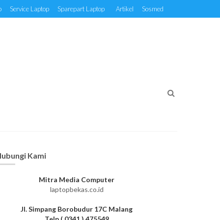
p
Service Laptop
Sparepart Laptop
Artikel
Sosmed
ubungi Kami
Mitra Media Computer
laptopbekas.co.id
Jl. Simpang Borobudur 17C Malang
Telp ( 0341 ) 475549