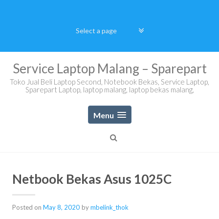
Skip
to
content
Service Laptop Malang – Sparepart
Toko Jual Beli Laptop Second, Notebook Bekas, Service Laptop,
Sparepart Laptop, laptop malang, laptop bekas malang,
Menu
Netbook Bekas Asus 1025C
Posted on
May 8, 2020
by
mbelink_thok