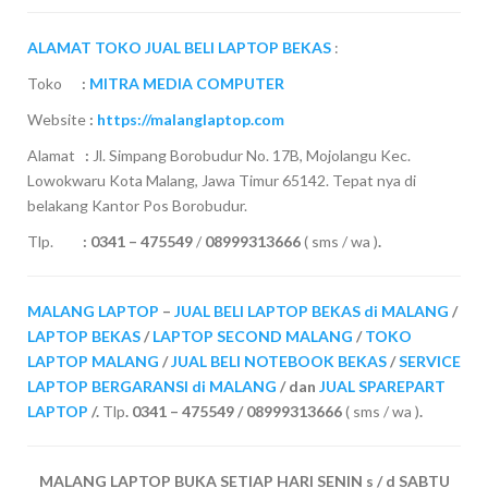
ALAMAT TOKO JUAL BELI LAPTOP BEKAS
:
Toko
:
MITRA MEDIA COMPUTER
Website
:
https://malanglaptop.com
Alamat
:
Jl. Simpang Borobudur No. 17B, Mojolangu Kec.
Lowokwaru Kota Malang, Jawa Timur 65142. Tepat nya di
belakang Kantor Pos Borobudur.
Tlp.
:
0341 – 475549
/
08999313666
( sms / wa )
.
MALANG LAPTOP
–
JUAL BELI LAPTOP BEKAS di MALANG
/
LAPTOP BEKAS
/
LAPTOP SECOND MALANG
/
TOKO
LAPTOP MALANG
/
JUAL BELI NOTEBOOK BEKAS
/
SERVICE
LAPTOP BERGARANSI di MALANG
/ dan
JUAL SPAREPART
LAPTOP
/.
Tlp
. 0341 – 475549 / 08999313666
( sms / wa )
.
MALANG LAPTOP BUKA SETIAP HARI SENIN s / d SABTU