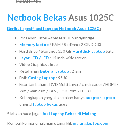
SUDAH LAKU
Netbook Bekas
Asus 1025C
Berikut spesifikasi lengkap Netbook Asus 1025C
:
Prosesor : Intel Atom N2800 Sandybridge
Memory laptop
/ RAM / Sodimm : 2 GB DDR3
Hard drive / Storage : 320 GB
Harddisk Laptop
Sata
Layar LCD / LED
:
14 inch widescreen
Video Graphics :
Intel
Ketahanan
Baterai Laptop
: 2 jam
Fisik
Casing Laptop
: 95 %
Fitur tambahan : DVD Multi Layer / card reader / HDMI /
Wifi / web cam / LAN / USB Port 2.0 – 3.0
Kelengkapan yang di sertakan hanya
adaptor laptop
original
laptop bekas
asus
Silahkan baca juga :
Jual Laptop Bekas di Malang
Kembali ke menu halaman utama klik
malanglaptop.com