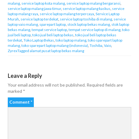
malang
,
service laptop kota malang
,
service laptop malang bergaransi
,
service laptop malang jawa timur
,
service laptop malang kaskus
,
service
laptop malang raya
,
service laptop malang terpercaya
,
Service Laptop
Murah
,
service laptop terdekat
,
service laptop toshiba di malang
,
service
laptop vaio malang
,
sparepart laptop
,
stock laptop bekas malang
,
stok laptop
bekas malang
,
tempat service laptop
,
tempat service laptop di malang
,
toko
jual beli laptop
,
toko jual beli laptop bekas
,
toko jual beli laptop bekas
terdekat
,
Toko Laptop Bekas
,
toko laptop malang
,
toko sparepart laptop
malang
,
toko sparepart laptop malang (indonesia)
,
Toshiba
,
Vaio
,
ZyrexTagged alamat pusat laptop bekas malang
Leave a Reply
Your email address will not be published.
Required fields are
marked
*
Comment
*