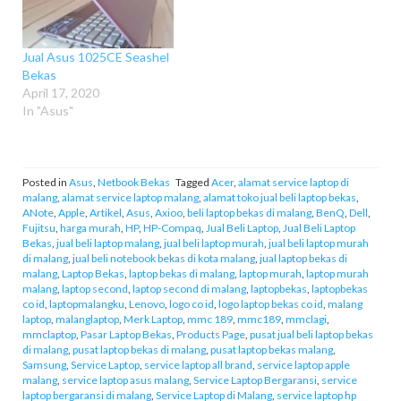
Jual Asus 1025CE Seashel
Bekas
April 17, 2020
In "Asus"
Posted in
Asus
,
Netbook Bekas
Tagged
Acer
,
alamat service laptop di
malang
,
alamat service laptop malang
,
alamat toko jual beli laptop bekas
,
ANote
,
Apple
,
Artikel
,
Asus
,
Axioo
,
beli laptop bekas di malang
,
BenQ
,
Dell
,
Fujitsu
,
harga murah
,
HP
,
HP-Compaq
,
Jual Beli Laptop
,
Jual Beli Laptop
Bekas
,
jual beli laptop malang
,
jual beli laptop murah
,
jual beli laptop murah
di malang
,
jual beli notebook bekas di kota malang
,
jual laptop bekas di
malang
,
Laptop Bekas
,
laptop bekas di malang
,
laptop murah
,
laptop murah
malang
,
laptop second
,
laptop second di malang
,
laptopbekas
,
laptopbekas
co id
,
laptopmalangku
,
Lenovo
,
logo co id
,
logo laptop bekas co id
,
malang
laptop
,
malanglaptop
,
Merk Laptop
,
mmc 189
,
mmc189
,
mmclagi
,
mmclaptop
,
Pasar Laptop Bekas
,
Products Page
,
pusat jual beli laptop bekas
di malang
,
pusat laptop bekas di malang
,
pusat laptop bekas malang
,
Samsung
,
Service Laptop
,
service laptop all brand
,
service laptop apple
malang
,
service laptop asus malang
,
Service Laptop Bergaransi
,
service
laptop bergaransi di malang
,
Service Laptop di Malang
,
service laptop hp