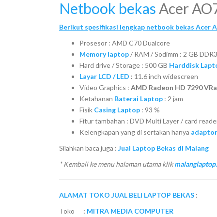
Netbook bekas
Acer AO
Berikut spesifikasi lengkap netbook bekas Acer
Prosesor : AMD C70 Dualcore
Memory laptop
/ RAM / Sodimm : 2 GB DDR
Hard drive / Storage : 500 GB
Harddisk Lapt
Layar LCD / LED
:
11.6 inch widescreen
Video Graphics :
AMD Radeon HD 7290 VRa
Ketahanan
Baterai Laptop
: 2 jam
Fisik
Casing Laptop
: 93 %
Fitur tambahan : DVD Multi Layer / card reade
Kelengkapan yang di sertakan hanya
adaptor
Silahkan baca juga :
Jual Laptop Bekas di Malang
* Kembali ke menu halaman utama klik
malanglaptop
ALAMAT TOKO JUAL BELI LAPTOP BEKAS
:
Toko
:
MITRA MEDIA COMPUTER