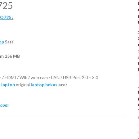
725
 AO725
:
3
op
Sata
m 256 MB
r / HDMI / Wifi / web cam / LAN / USB Port 2.0 – 3.0
 laptop
original
laptop bekas
acer
.com