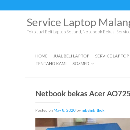
Skip
to
content
Service Laptop Malan
Toko Jual Beli Laptop Second, Notebook Bekas, Service 
HOME
JUAL BELI LAPTOP
SERVICE LAPTOP
TENTANG KAMI
SOSMED
Netbook bekas Acer AO72
Posted on
May 8, 2020
by
mbelink_thok