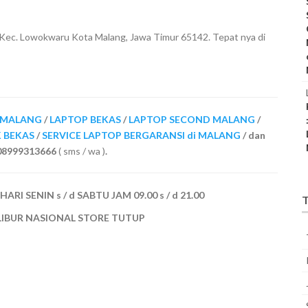
 Kec. Lowokwaru Kota Malang, Jawa Timur 65142. Tepat nya di
i MALANG
/
LAPTOP BEKAS
/
LAPTOP SECOND MALANG
/
K BEKAS
/
SERVICE LAPTOP BERGARANSI di MALANG
/ dan
/ 08999313666
( sms / wa )
.
I SENIN s / d SABTU JAM 09.00 s / d 21.00
T
LIBUR NASIONAL STORE TUTUP