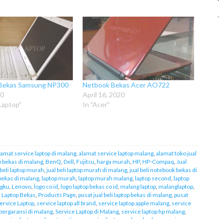
 Bekas Samsung NP300
Netbook Bekas Acer AO722
20
April 16, 2020
 Laptop"
In "Acer"
lamat service laptop di malang
,
alamat service laptop malang
,
alamat toko jual
op bekas di malang
,
BenQ
,
Dell
,
Fujitsu
,
harga murah
,
HP
,
HP-Compaq
,
Jual
 beli laptop murah
,
jual beli laptop murah di malang
,
jual beli notebook bekas di
bekas di malang
,
laptop murah
,
laptop murah malang
,
laptop second
,
laptop
ngku
,
Lenovo
,
logo co id
,
logo laptop bekas co id
,
malang laptop
,
malanglaptop
,
 Laptop Bekas
,
Products Page
,
pusat jual beli laptop bekas di malang
,
pusat
ervice Laptop
,
service laptop all brand
,
service laptop apple malang
,
service
 bergaransi di malang
,
Service Laptop di Malang
,
service laptop hp malang
,