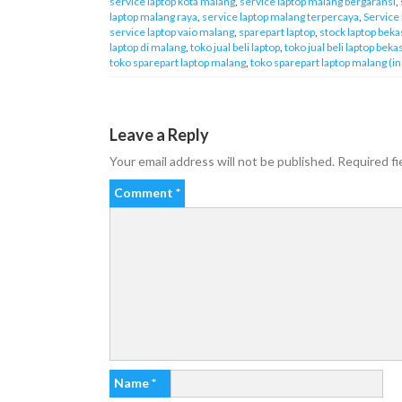
service laptop kota malang
,
service laptop malang bergaransi
,
laptop malang raya
,
service laptop malang terpercaya
,
Service
service laptop vaio malang
,
sparepart laptop
,
stock laptop bek
laptop di malang
,
toko jual beli laptop
,
toko jual beli laptop beka
toko sparepart laptop malang
,
toko sparepart laptop malang (i
Leave a Reply
Your email address will not be published.
Required fi
Comment
*
Name
*