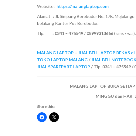
Website
:
https://malanglaptop.com
Alamat
:
Jl. Simpang Borobudur No. 17B, Mojolangu
belakang Kantor Pos Borobudur.
Tlp.
:
0341 – 475549
/
08999313666
( sms / wa )
.
MALANG LAPTOP
–
JUAL BELI LAPTOP BEKAS d
TOKO LAPTOP MALANG
/
JUAL BELI NOTEBOO
JUAL SPAREPART LAPTOP
/.
Tlp
. 0341 – 475549 
MALANG LAPTOP BUKA SETIAP HAR
MINGGU dan HARI 
Share this: