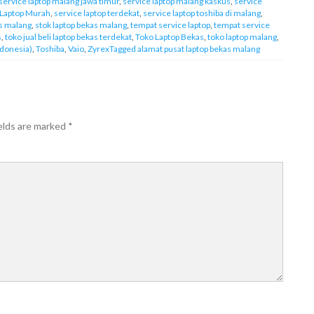
service laptop malang jawa timur
,
service laptop malang kaskus
,
service
 Laptop Murah
,
service laptop terdekat
,
service laptop toshiba di malang
,
as malang
,
stok laptop bekas malang
,
tempat service laptop
,
tempat service
s
,
toko jual beli laptop bekas terdekat
,
Toko Laptop Bekas
,
toko laptop malang
,
ndonesia)
,
Toshiba
,
Vaio
,
ZyrexTagged alamat pusat laptop bekas malang
elds are marked
*