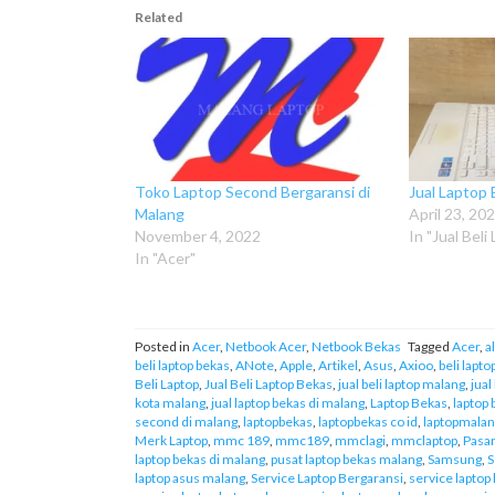
Related
Toko Laptop Second Bergaransi di
Jual Laptop
Malang
April 23, 20
November 4, 2022
In "Jual Beli
In "Acer"
Posted in
Acer
,
Netbook Acer
,
Netbook Bekas
Tagged
Acer
,
a
beli laptop bekas
,
ANote
,
Apple
,
Artikel
,
Asus
,
Axioo
,
beli lapt
Beli Laptop
,
Jual Beli Laptop Bekas
,
jual beli laptop malang
,
jual
kota malang
,
jual laptop bekas di malang
,
Laptop Bekas
,
laptop 
second di malang
,
laptopbekas
,
laptopbekas co id
,
laptopmala
Merk Laptop
,
mmc 189
,
mmc189
,
mmclagi
,
mmclaptop
,
Pasar
laptop bekas di malang
,
pusat laptop bekas malang
,
Samsung
,
S
laptop asus malang
,
Service Laptop Bergaransi
,
service laptop