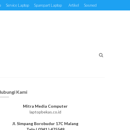
p
Service Laptop
Sparepart Laptop
Artikel
Sosmed
ubungi Kami
Mitra Media Computer
laptopbekas.co.id
Jl. Simpang Borobudur 17C Malang
Telp ( 0341 ) 475549