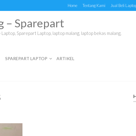
Home
Tentang Kami
Jual Beli Lapto
g – Sparepart
Laptop, Sparepart Laptop, laptop malang, laptop bekas malang,
SPAREPART LAPTOP
ARTIKEL
5
H